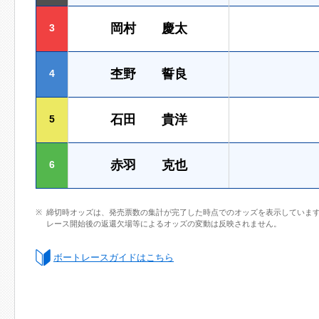
岡村 慶太
3
杢野 誓良
4
石田 貴洋
5
赤羽 克也
6
締切時オッズは、発売票数の集計が完了した時点でのオッズを表示していま
レース開始後の返還欠場等によるオッズの変動は反映されません。
ボートレースガイドはこちら