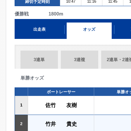
締切予定時刻
10:47
11:16
11:45
1
優勝戦 1800m
出走表
オッズ
3連単
3連複
2連単・2連
単勝オッズ
ボートレーサー
単勝オ
佐竹 友樹
1
竹井 貴史
2