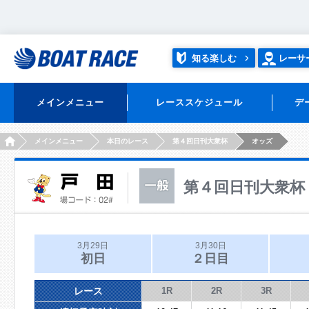
知る楽しむ
レーサ
メインメニュー
レーススケジュール
デ
HOME
メインメニュー
本日のレース
第４回日刊大衆杯
オッズ
第４回日刊大衆杯
3月29日
3月30日
初日
２日目
レース
1R
2R
3R