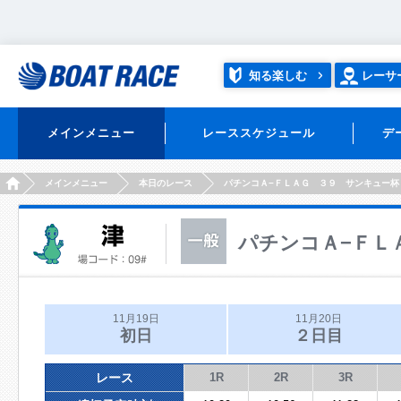
知る楽しむ
レーサ
メインメニュー
レーススケジュール
デ
HOME
メインメニュー
本日のレース
パチンコＡ−ＦＬＡＧ ３９ サンキュー杯
パチンコＡ−ＦＬ
11月19日
11月20日
初日
２日目
レース
1R
2R
3R