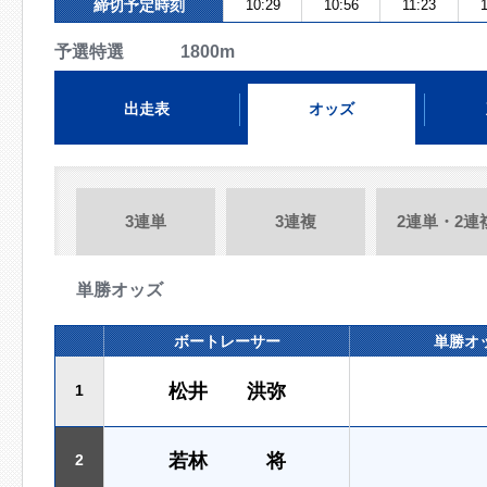
締切予定時刻
10:29
10:56
11:23
予選特選 1800m
出走表
オッズ
3連単
3連複
2連単・2連
単勝オッズ
ボートレーサー
単勝オ
松井 洪弥
1
若林 将
2