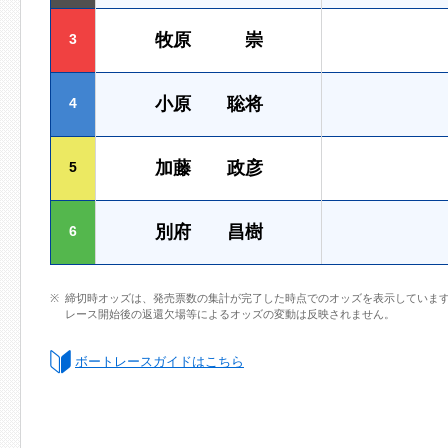
牧原 崇
3
小原 聡将
4
加藤 政彦
5
別府 昌樹
6
締切時オッズは、発売票数の集計が完了した時点でのオッズを表示していま
レース開始後の返還欠場等によるオッズの変動は反映されません。
ボートレースガイドはこちら