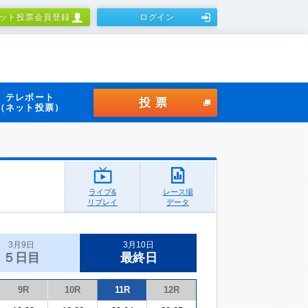
ット投票会員登録
ログイン
テレボート
投票
（ネット投票）
ライブ&
レース場
リプレイ
データ
3月9日
3月10日
５日目
最終日
9R
10R
11R
12R