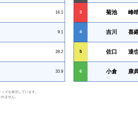
菊池 峰
3
16.1
吉川 喜
4
9.1
佐口 達
5
28.2
小倉 康
6
33.9
オッズを表示しています。
されません。