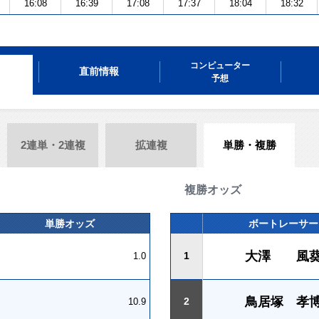
16:08
16:39
17:08
17:37
18:04
18:32
コンピューター
直前情報
予想
2連単・2連複
拡連複
単勝・複勝
複勝オッズ
単勝オッズ
ボートレーサー
大澤 風
1
1.0
鳥居塚 孝
2
10.9