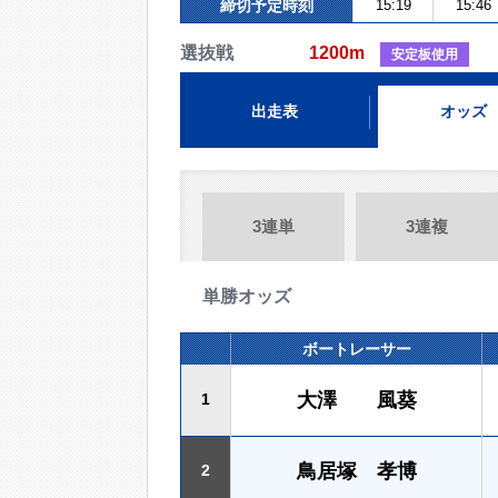
締切予定時刻
15:19
15:46
選抜戦
1200m
安定板使用
出走表
オッズ
3連単
3連複
単勝オッズ
ボートレーサー
大澤 風葵
1
鳥居塚 孝博
2