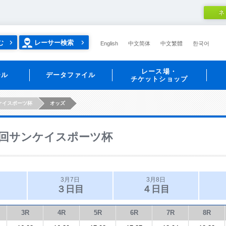
ネ
む
レーサー検索
English
中文简体
中文繁體
한국어
レース場・
ール
データファイル
チケットショップ
ケイスポーツ杯
オッズ
回サンケイスポーツ杯
3月7日
3月8日
３日目
４日目
3R
4R
5R
6R
7R
8R