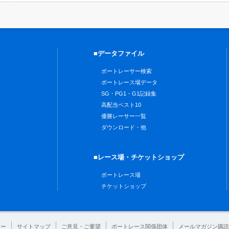
■データファイル
ボートレーサー検索
ボートレース場データ
SG・PG1・G1記録集
高配当ベスト10
優勝レーサー一覧
ダウンロード・他
■レース場・チケットショップ
ボートレース場
チケットショップ
シー
サイトマップ
ご意見・ご要望
ボートレース関係団体
メールマガジン購読