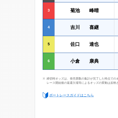
菊池 峰晴
3
吉川 喜継
4
佐口 達也
5
小倉 康典
6
締切時オッズは、発売票数の集計が完了した時点での
レース開始後の返還欠場等によるオッズの変動は反映
ボートレースガイドはこちら