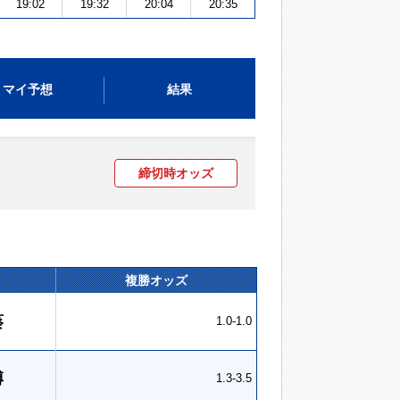
19:02
19:32
20:04
20:35
マイ予想
結果
締切時オッズ
複勝オッズ
葵
1.0-1.0
博
1.3-3.5