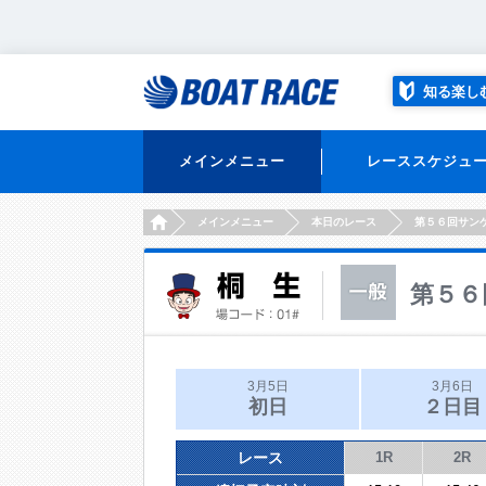
知る楽し
メインメニュー
レーススケジュ
HOME
メインメニュー
本日のレース
第５６回サン
第５６
3月5日
3月6日
初日
２日目
レース
1R
2R