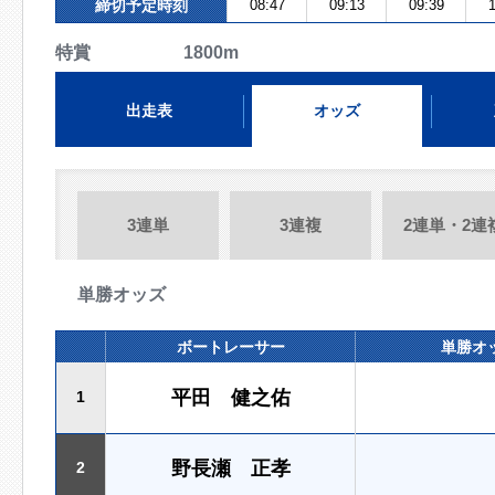
締切予定時刻
08:47
09:13
09:39
1
特賞 1800m
出走表
オッズ
3連単
3連複
2連単・2連
単勝オッズ
ボートレーサー
単勝オ
平田 健之佑
1
野長瀬 正孝
2