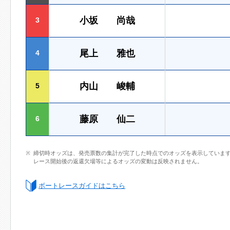
小坂 尚哉
3
尾上 雅也
4
内山 峻輔
5
藤原 仙二
6
締切時オッズは、発売票数の集計が完了した時点でのオッズを表示していま
レース開始後の返還欠場等によるオッズの変動は反映されません。
ボートレースガイドはこちら