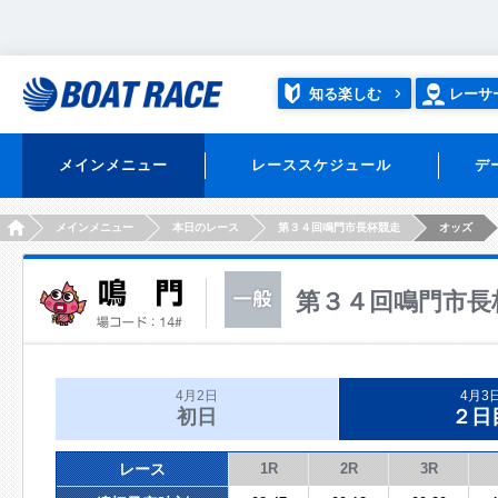
知る楽しむ
レーサ
メインメニュー
レーススケジュール
デ
HOME
メインメニュー
本日のレース
第３４回鳴門市長杯競走
オッズ
第３４回鳴門市長
4月2日
4月3
初日
２日
レース
1R
2R
3R