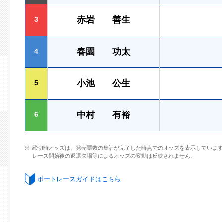
赤岩 善生
3
春園 功太
4
小池 公生
5
中村 有裕
6
締切時オッズは、発売票数の集計が完了した時点でのオッズを表示していま
レース開始後の返還欠場等によるオッズの変動は反映されません。
ボートレースガイドはこちら