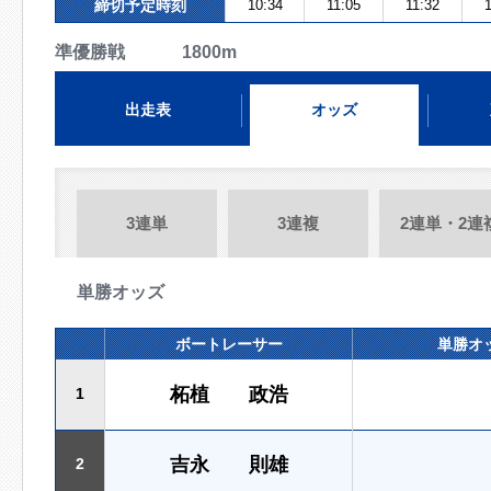
締切予定時刻
10:34
11:05
11:32
1
準優勝戦 1800m
出走表
オッズ
3連単
3連複
2連単・2連
単勝オッズ
ボートレーサー
単勝オ
柘植 政浩
1
吉永 則雄
2