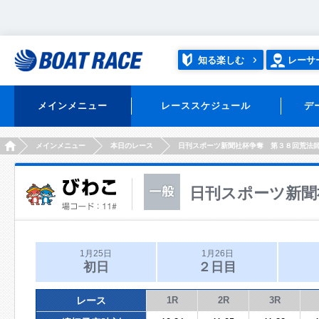
知る楽しむ
レーサ
メインメニュー
レーススケジュール
デ
HOME
メインメニュー
本日のレース
日刊スポーツ新聞社杯争奪 第３８回荒法
日刊スポーツ新聞
1月25日
1月26日
初日
２日目
レース
1R
2R
3R