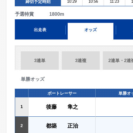
締切予定時刻
10:29
10:56
11:23
予選特賞 1800m
出走表
オッズ
3連単
3連複
2連単・2連
単勝オッズ
ボートレーサー
単勝オ
後藤 隼之
1
都築 正治
2