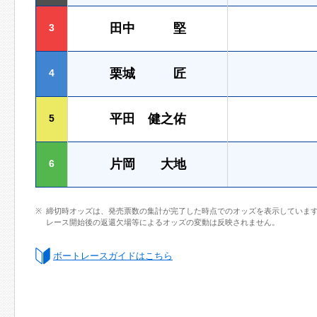
田中 堅
3
栗城 匠
4
平田 健之佑
5
片岡 大地
6
締切時オッズは、発売票数の集計が完了した時点でのオッズを表示していま
レース開始後の返還欠場等によるオッズの変動は反映されません。
ボートレースガイドはこちら