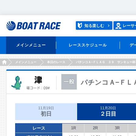
知る楽しむ
レーサ
メインメニュー
レーススケジュール
デ
HOME
メインメニュー
本日のレース
パチンコＡ−ＦＬＡＧ ３９ サンキュー杯
パチンコＡ−ＦＬ
11月19日
11月20日
初日
２日目
レース
1R
2R
3R