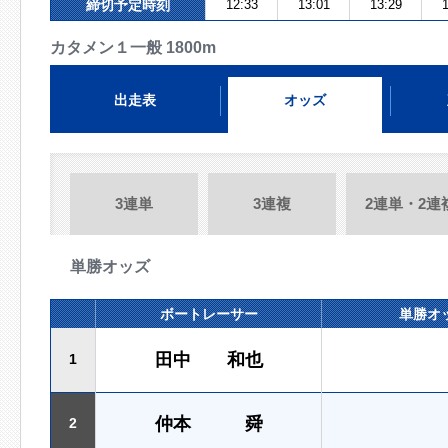
締切予定時刻
12:33
13:01
13:29
1
カタメン１一般 1800m
出走表
オッズ
3連単
3連複
2連単・2連
単勝オッズ
ボートレーサー
単勝オ
田中 和也
1
仲本 舜
2