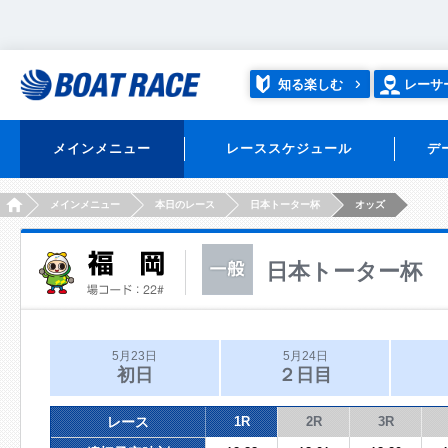
知る楽しむ
レーサ
メインメニュー
レーススケジュール
デ
HOME
メインメニュー
本日のレース
日本トーター杯
オッズ
日本トーター杯
5月23日
5月24日
初日
２日目
レース
1R
2R
3R