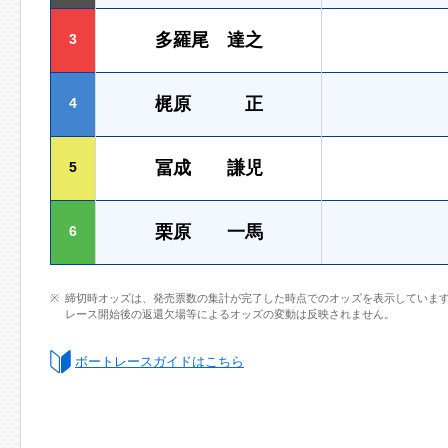
多羅尾 達之
3
梶原 正
4
冨成 謙児
5
栗原 一馬
6
締切時オッズは、発売票数の集計が完了した時点でのオッズを表示していま
レース開始後の返還欠場等によるオッズの変動は反映されません。
ボートレースガイドはこちら