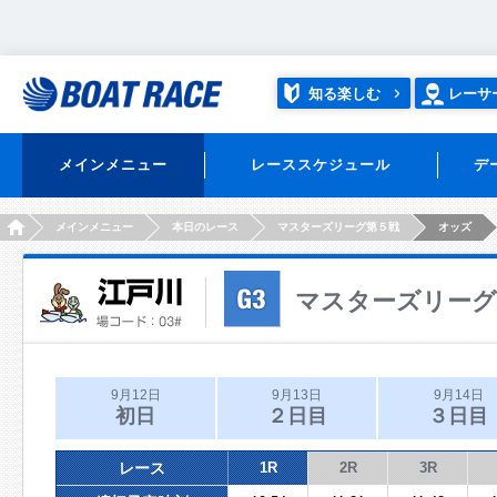
知る楽しむ
レーサ
メインメニュー
レーススケジュール
デ
HOME
メインメニュー
本日のレース
マスターズリーグ第５戦
オッズ
マスターズリーグ
9月12日
9月13日
9月14日
初日
２日目
３日目
レース
1R
2R
3R