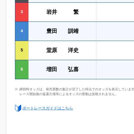
岩井 繁
3
豊田 訓靖
4
堂原 洋史
5
増田 弘喜
6
締切時オッズは、発売票数の集計が完了した時点でのオッズを表示していま
レース開始後の返還欠場等によるオッズの変動は反映されません。
ボートレースガイドはこちら