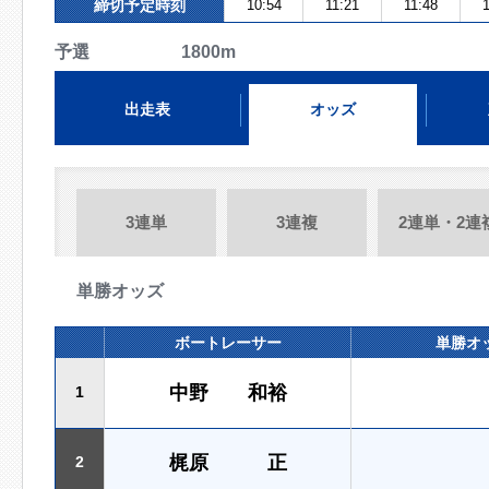
締切予定時刻
10:54
11:21
11:48
1
予選 1800m
出走表
オッズ
3連単
3連複
2連単・2連
単勝オッズ
ボートレーサー
単勝オ
中野 和裕
1
梶原 正
2