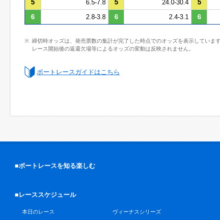
5
5
5
6.5-7.8
24.0-30.4
6
6
6
2.8-3.8
2.4-3.1
締切時オッズは、発売票数の集計が完了した時点でのオッズを表示していま
レース開始後の返還欠場等によるオッズの変動は反映されません。
ボートレースガイドはこちら
■ボートレースを知る楽しむ
■レーススケジュール
本日のレース
ヴィーナスシリーズ