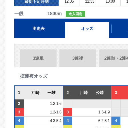
締切予定時刻
12:05
12:33
13:00
1
一般 1800m
進入固定
出走表
オッズ
3連単
3連複
2連単・2連
拡連複オッズ
1
江崎 一雄
2
川崎 公靖
3
2
1.2-1.6
3
3
1.2-1.6
1.3-1.9
4
4
4
4.3-5.4
6.2-8.1