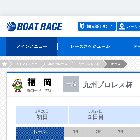
知る楽しむ
レーサ
メインメニュー
レーススケジュール
デ
HOME
メインメニュー
本日のレース
九州プロレス杯
オッズ
九州プロレス杯
3月26日
3月27日
初日
２日目
レース
1R
2R
3R