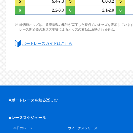
5
5
5
5.4-7.3
6.0-8.2
6
6
6
2.2-3.0
2.1-2.9
締切時オッズは、発売票数の集計が完了した時点でのオッズを表示していま
レース開始後の返還欠場等によるオッズの変動は反映されません。
ボートレースガイドはこちら
■ボートレースを知る楽しむ
■レーススケジュール
本日のレース
ヴィーナスシリーズ