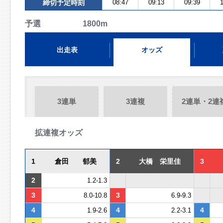
締切予定時刻
08:47
09:13
09:39
1
予選 1800m
出走表
オッズ
3連単
3連複
2連単・2連
拡連複オッズ
1
倉田 郁美
2
大橋 栄里佳
3
2
1.2-1.3
3
3
8.0-10.8
6.9-9.3
4
4
4
1.9-2.6
2.2-3.1