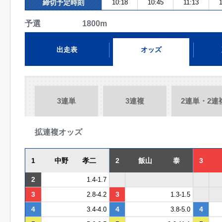
締切予定時刻
10:18
10:45
11:13
予選 1800m
出走表
オッズ
3連単
3連複
2連単・2連
拡連複オッズ
1
中野 孝二
2
飯山 泰
3
2
1.4-1.7
3
3
2.8-4.2
1.3-1.5
4
4
4
3.4-4.0
3.8-5.0