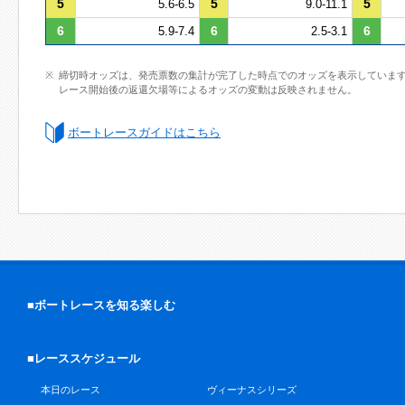
5
5
5
5.6-6.5
9.0-11.1
6
6
6
5.9-7.4
2.5-3.1
締切時オッズは、発売票数の集計が完了した時点でのオッズを表示していま
レース開始後の返還欠場等によるオッズの変動は反映されません。
ボートレースガイドはこちら
■ボートレースを知る楽しむ
■レーススケジュール
本日のレース
ヴィーナスシリーズ