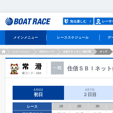
知る楽しむ
レーサ
メインメニュー
レーススケジュール
デ
HOME
メインメニュー
本日のレース
住信ＳＢＩネット銀行賞
オッズ
住信ＳＢＩネット
4月6日
4月7日
初日
２日目
レース
1R
2R
3R