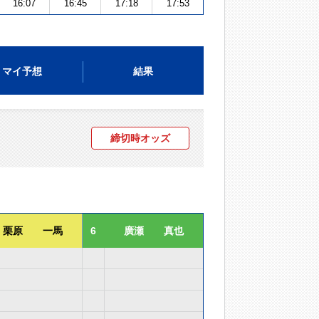
16:07
16:45
17:18
17:53
マイ予想
結果
締切時オッズ
栗原 一馬
6
廣瀬 真也