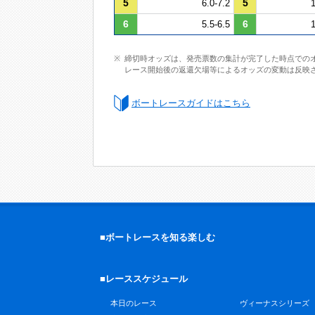
5
5
6.0-7.2
1
6
6
5.5-6.5
1
締切時オッズは、発売票数の集計が完了した時点での
レース開始後の返還欠場等によるオッズの変動は反映
ボートレースガイドはこちら
■ボートレースを知る楽しむ
■レーススケジュール
本日のレース
ヴィーナスシリーズ