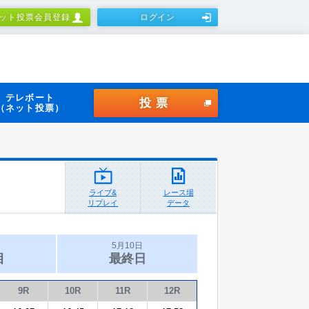
ット投票会員登録
ログイン
テレボート
投票
（ネット投票）
ライブ&
レース場
リプレイ
データ
5月10日
目
最終日
9R
10R
11R
12R