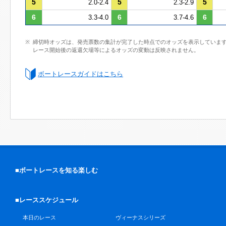
5
5
5
2.0-2.4
2.3-2.9
6
6
6
3.3-4.0
3.7-4.6
締切時オッズは、発売票数の集計が完了した時点でのオッズを表示していま
レース開始後の返還欠場等によるオッズの変動は反映されません。
ボートレースガイドはこちら
■ボートレースを知る楽しむ
■レーススケジュール
本日のレース
ヴィーナスシリーズ