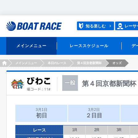
知る楽しむ
レーサ
メインメニュー
レーススケジュール
デ
HOME
メインメニュー
本日のレース
第４回京都新聞杯
オッズ
第４回京都新聞杯
3月1日
3月2日
初日
２日目
レース
1R
2R
3R