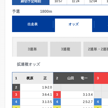
締切予定時刻
10:57
11:24
12:04
1
予選 1800m
出走表
オッズ
3連単
3連複
2連単・2連
拡連複オッズ
1
梶原 正
2
山田 竜一
3
2
1.9-2.0
3
3
3.6-4.1
3.1-3.4
4
4
4
3.1-3.5
2.5-2.7