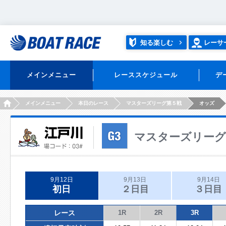
知る楽しむ
レーサ
メインメニュー
レーススケジュール
デ
HOME
メインメニュー
本日のレース
マスターズリーグ第５戦
オッズ
マスターズリーグ
9月12日
9月13日
9月14日
初日
２日目
３日目
レース
1R
2R
3R