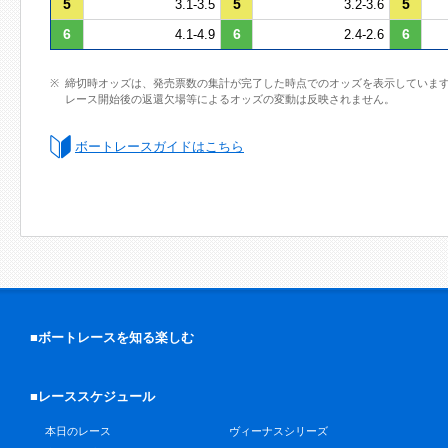
5
5
5
3.1-3.5
3.2-3.6
6
6
6
4.1-4.9
2.4-2.6
締切時オッズは、発売票数の集計が完了した時点でのオッズを表示していま
レース開始後の返還欠場等によるオッズの変動は反映されません。
ボートレースガイドはこちら
■ボートレースを知る楽しむ
■レーススケジュール
本日のレース
ヴィーナスシリーズ