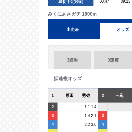
締切予定時刻
08:47
09:13
みくにあさガチ 1800m
出走表
オッズ
3連単
3連複
拡連複オッズ
1
原田 秀弥
2
三嶌 
2
1.1-1.4
3
3
1.4-2.1
4
4
2.2-3.0