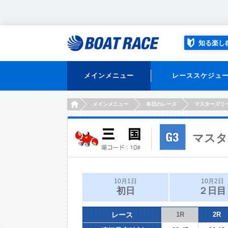
知る楽し
メインメニュー
レーススケジュ
HOME
メインメニュー
本日のレース
マスターズリ
マスタ
10月1日
10月2日
初日
２日目
レース
1R
2R