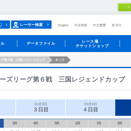
ネ
む
レーサー検索
English
中文简体
中文繁體
한국어
レース場・
ール
データファイル
チケットショップ
ーグ第６戦 三国レジェンドカップ
オッズ
ーズリーグ第６戦 三国レジェンドカップ
10月3日
10月4日
３日目
４日目
3R
4R
5R
6R
7R
8R