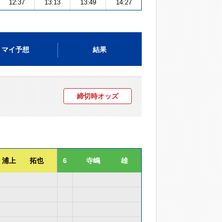
12:37
13:13
13:49
14:27
マイ予想
結果
締切時オッズ
浦上 拓也
6
寺嶋 雄