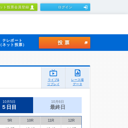
ット投票会員登録
ログイン
テレボート
投票
（ネット投票）
ライブ&
レース場
リプレイ
データ
10月5日
10月6日
５日目
最終日
9R
10R
11R
12R