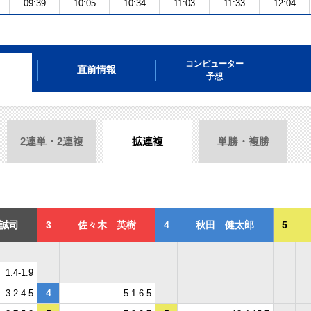
09:39
10:05
10:34
11:03
11:33
12:04
コンピューター
直前情報
予想
2連単・2連複
拡連複
単勝・複勝
誠司
3
佐々木 英樹
4
秋田 健太郎
5
1.4-1.9
4
3.2-4.5
5.1-6.5