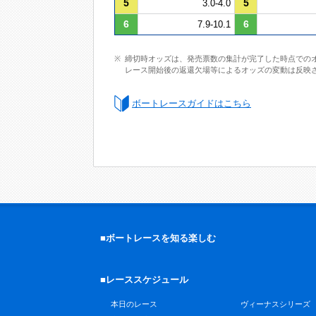
5
5
3.0-4.0
6
6
7.9-10.1
締切時オッズは、発売票数の集計が完了した時点での
レース開始後の返還欠場等によるオッズの変動は反映
ボートレースガイドはこちら
■ボートレースを知る楽しむ
■レーススケジュール
本日のレース
ヴィーナスシリーズ