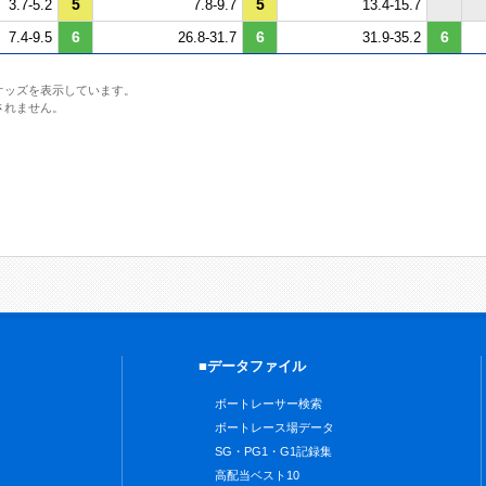
5
5
3.7-5.2
7.8-9.7
13.4-15.7
6
6
6
7.4-9.5
26.8-31.7
31.9-35.2
オッズを表示しています。
されません。
■データファイル
ボートレーサー検索
ボートレース場データ
SG・PG1・G1記録集
高配当ベスト10