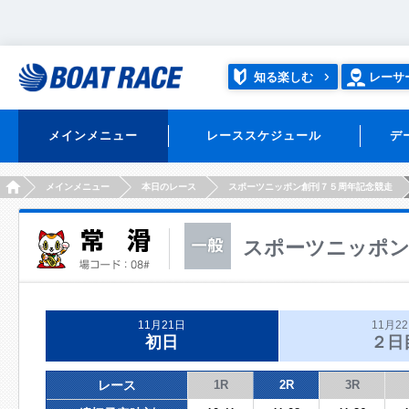
知る楽しむ
レーサ
メインメニュー
レーススケジュール
デ
HOME
メインメニュー
本日のレース
スポーツニッポン創刊７５周年記念競走
スポーツニッポン
11月21日
11月2
初日
２日
レース
1R
2R
3R