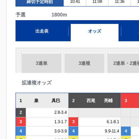
締切予定時刻
10:41
11:08
11:36
1
予選 1800m
出走表
オッズ
3連単
3連複
2連単・2連
拡連複オッズ
1
泉 具巳
2
西尾 亮輔
3
2
2.8-3.4
3
3
1.3-1.7
6.1-8.1
4
4
4
3.0-3.9
9.9-11.4