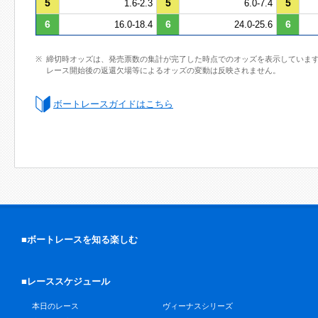
5
5
5
1.6-2.3
6.0-7.4
6
6
6
16.0-18.4
24.0-25.6
締切時オッズは、発売票数の集計が完了した時点でのオッズを表示していま
レース開始後の返還欠場等によるオッズの変動は反映されません。
ボートレースガイドはこちら
■ボートレースを知る楽しむ
■レーススケジュール
本日のレース
ヴィーナスシリーズ