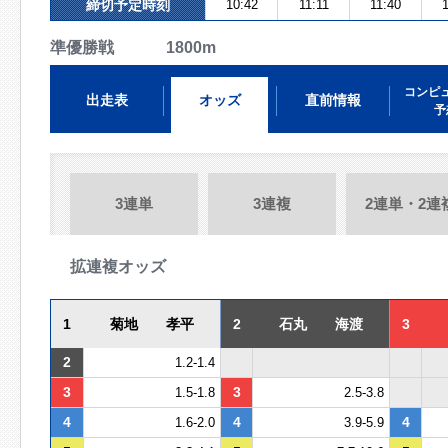
締切予定時刻
10:42
11:11
11:40
1
準優勝戦 1800m
コンピ
出走表
オッズ
直前情報
予
3連単
3連複
2連単・2連
拡連複オッズ
1
菊地 孝平
2
石丸 海渡
3
2
1.2-1.4
3
3
1.5-1.8
2.5-3.8
4
4
4
1.6-2.0
3.9-5.9