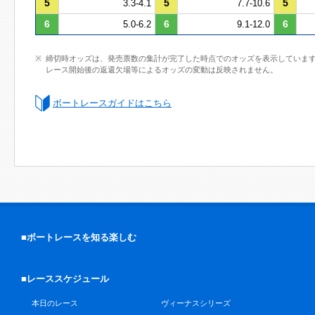
5
5
5
3.3-4.1
7.7-10.6
6
6
6
5.0-6.2
9.1-12.0
締切時オッズは、発売票数の集計が完了した時点でのオッズを表示していま
レース開始後の返還欠場等によるオッズの変動は反映されません。
ボートレースガイドはこちら
■ボートレースを知る楽しむ
■レーススケジュール
本日のレース
ヴィーナスシリーズ