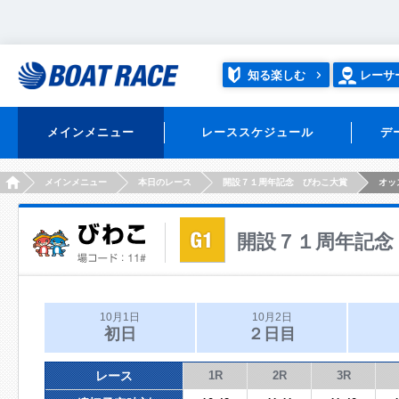
知る楽しむ
レーサ
メインメニュー
レーススケジュール
デ
HOME
メインメニュー
本日のレース
開設７１周年記念 びわこ大賞
オッ
開設７１周年記念
10月1日
10月2日
初日
２日目
レース
1R
2R
3R