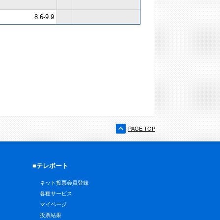
8.6-9.9
PAGE TOP
■テレボート
ネット投票会員登録
各種サービス
マイページ
投票結果