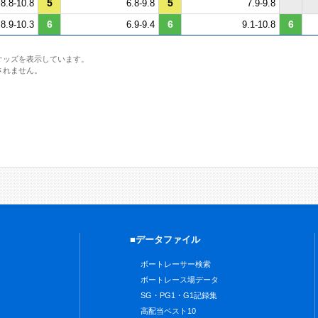
5
5
8.8-10.8
6.8-9.8
7.9-9.8
6
6
6
8.9-10.3
6.9-9.4
9.1-10.8
オッズを表示しています。
されません。
■データファイル
ボートレーサー検索
ボートレース場データ
SG・PG1・G1記録集
高配当ベスト10