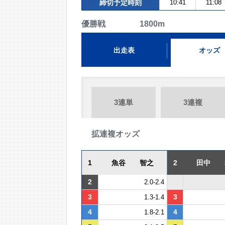
締切予定時刻
10:41
11:08
優勝戦 1800m
出走表
オッズ
3連単
3連複
拡連複オッズ
1
魚谷 智之
2
田中 
2
2.0-2.4
3
3
1.3-1.4
4
4
1.8-2.1