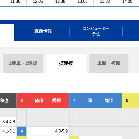
11:36
12:05
12:38
13:05
13:32
14:00
コンピューター
直前情報
予想
2連単・2連複
拡連複
単勝・複勝
和也
3
徳増 秀樹
4
岡 祐臣
5
3.4-4.8
4
4.1-5.1
4.0-5.9