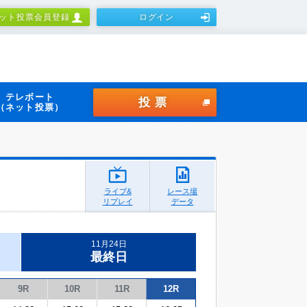
ット投票会員登録
ログイン
テレボート
投票
（ネット投票）
ライブ&
レース場
リプレイ
データ
11月24日
最終日
9R
10R
11R
12R