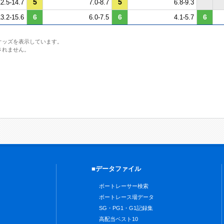
5
5
2.5-14.7
7.0-8.7
6.8-9.3
6
6
6
3.2-15.6
6.0-7.5
4.1-5.7
オッズを表示しています。
されません。
■データファイル
ボートレーサー検索
ボートレース場データ
SG・PG1・G1記録集
高配当ベスト10