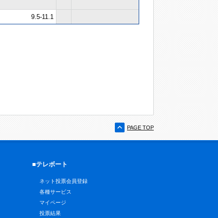
9.5-11.1
PAGE TOP
■テレボート
ネット投票会員登録
各種サービス
マイページ
投票結果