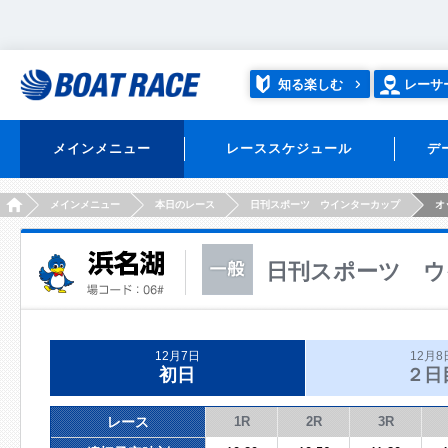
知る楽しむ
レーサ
メインメニュー
レーススケジュール
デ
HOME
メインメニュー
本日のレース
日刊スポーツ ウインターカップ
オ
日刊スポーツ ウ
12月7日
12月8
初日
２日
レース
1R
2R
3R