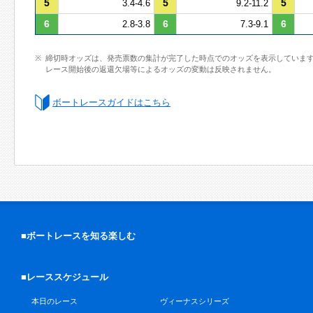
5
5
5
3.4-4.6
9.2-11.2
6
6
6
2.8-3.8
7.3-9.1
締切時オッズは、発売票数の集計が完了した時点でのオッズを表示していま
レース開始後の返還欠場等によるオッズの変動は反映されません。
ボートレースガイドはこちら
■ボートレースを知る楽しむ
■レーススケジュール
本日のレース
ヴィーナスシリーズ