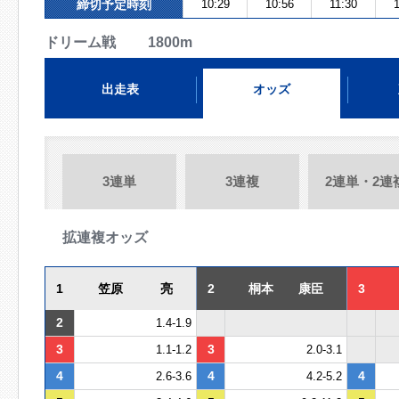
締切予定時刻
10:29
10:56
11:30
ドリーム戦 1800m
出走表
オッズ
3連単
3連複
2連単・2連
拡連複オッズ
1
笠原 亮
2
桐本 康臣
3
2
1.4-1.9
3
3
1.1-1.2
2.0-3.1
4
4
4
2.6-3.6
4.2-5.2