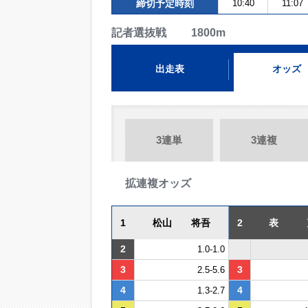
締切予定時刻
10:40
11:07
記者選抜戦 1800m
出走表
オッズ
3連単
3連複
拡連複オッズ
1
松山 将吾
2
表 
2
1.0-1.0
3
3
2.5-5.6
4
4
1.3-2.7