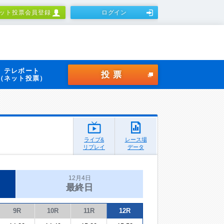
ット投票会員登録
ログイン
テレボート
投票
（ネット投票）
ライブ&
レース場
リプレイ
データ
12月4日
最終日
9R
10R
11R
12R