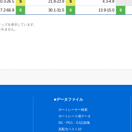
5
5
0.3-26.5
21.8-23.8
4.3-4.8
6
6
6
7.2-66.9
30.1-31.5
13.9-15.0
オッズを表示しています。
されません。
■データファイル
ボートレーサー検索
ボートレース場データ
SG・PG1・G1記録集
高配当ベスト10