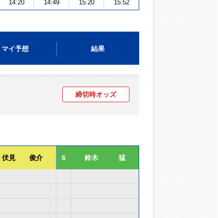
14:20
14:49
15:20
15:52
マイ予想
結果
締切時オッズ
伏見 俊介
6
鈴木 猛