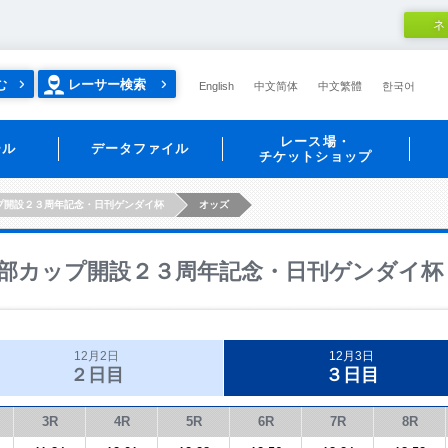
ネ
む
レーサー検索
English
中文简体
中文繁體
한국어
レース場・
ール
データファイル
チケットショップ
プ開設２３周年記念・日刊ゲンダイ杯
オッズ
部カップ開設２３周年記念・日刊ゲンダイ杯
12月2日
12月3日
２日目
３日目
3R
4R
5R
6R
7R
8R