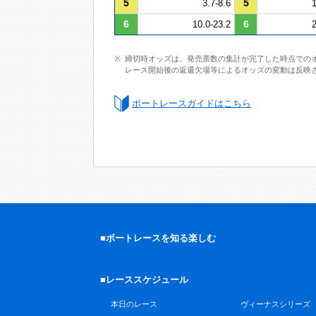
5
5
3.7-8.6
1
6
6
10.0-23.2
2
締切時オッズは、発売票数の集計が完了した時点での
レース開始後の返還欠場等によるオッズの変動は反映
ボートレースガイドはこちら
■ボートレースを知る楽しむ
■レーススケジュール
本日のレース
ヴィーナスシリーズ