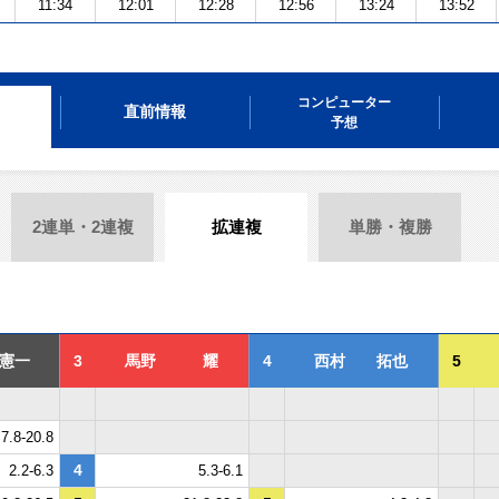
11:34
12:01
12:28
12:56
13:24
13:52
コンピューター
直前情報
予想
2連単・2連複
拡連複
単勝・複勝
憲一
3
馬野 耀
4
西村 拓也
5
7.8-20.8
4
2.2-6.3
5.3-6.1