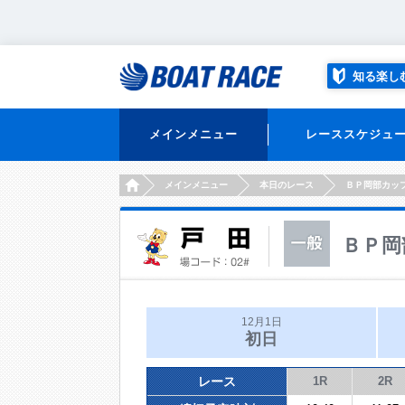
知る楽し
メインメニュー
レーススケジュ
HOME
メインメニュー
本日のレース
ＢＰ岡部カッ
ＢＰ岡
12月1日
初日
レース
1R
2R