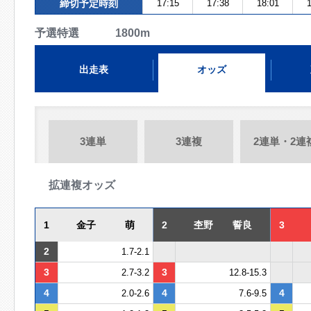
締切予定時刻
17:15
17:38
18:01
1
予選特選 1800m
出走表
オッズ
3連単
3連複
2連単・2連
拡連複オッズ
1
金子 萌
2
杢野 誓良
3
2
1.7-2.1
3
3
2.7-3.2
12.8-15.3
4
4
4
2.0-2.6
7.6-9.5