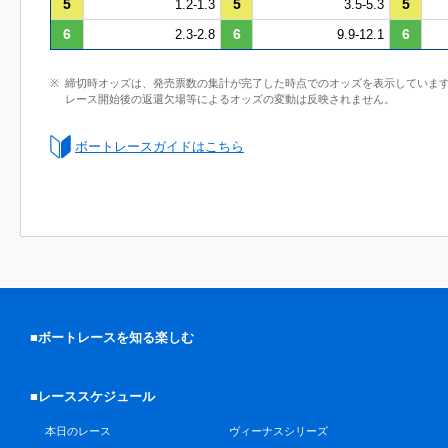
5
5
5
1.2-1.3
3.5-5.3
6
6
6
2.3-2.8
9.9-12.1
締切時オッズは、発売票数の集計が完了した時点でのオッズを表示していま
レース開始後の返還欠場等によるオッズの変動は反映されません。
ボートレースガイドはこちら
■ボートレースを知る楽しむ
■レーススケジュール
本日のレース
ヴィーナスシリーズ