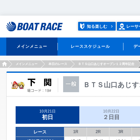
知る楽しむ
レーサ
メインメニュー
レーススケジュール
デ
HOME
メインメニュー
本日のレース
ＢＴＳ山口あじすオープン１２周年記念
ＢＴＳ山口あじす
10月21日
10月22日
初日
２日目
レース
1R
2R
3R