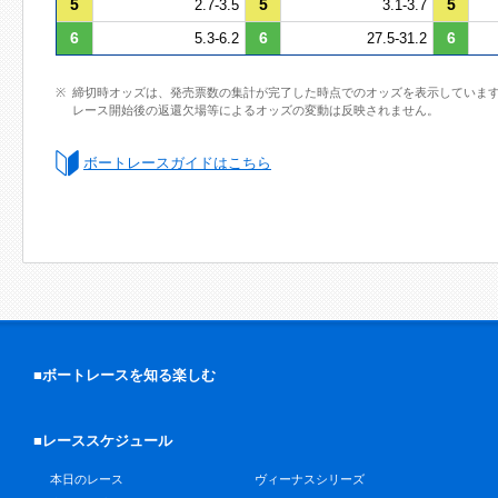
5
5
5
2.7-3.5
3.1-3.7
6
6
6
5.3-6.2
27.5-31.2
締切時オッズは、発売票数の集計が完了した時点でのオッズを表示していま
レース開始後の返還欠場等によるオッズの変動は反映されません。
ボートレースガイドはこちら
■ボートレースを知る楽しむ
■レーススケジュール
本日のレース
ヴィーナスシリーズ