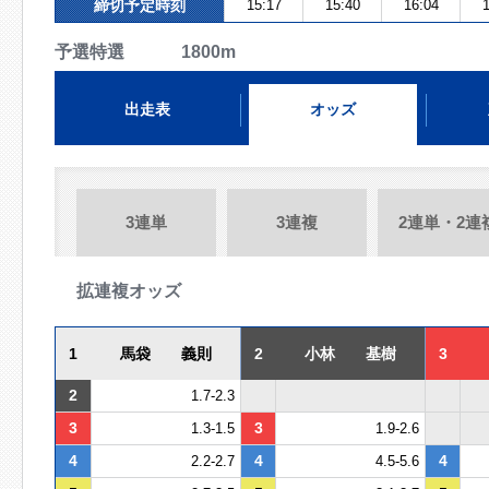
締切予定時刻
15:17
15:40
16:04
1
予選特選 1800m
出走表
オッズ
3連単
3連複
2連単・2連
拡連複オッズ
1
馬袋 義則
2
小林 基樹
3
2
1.7-2.3
3
3
1.3-1.5
1.9-2.6
4
4
4
2.2-2.7
4.5-5.6