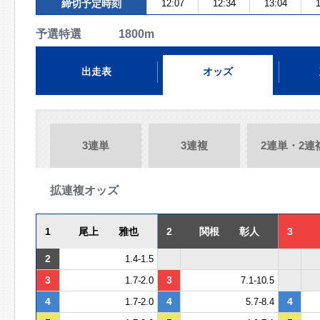
締切予定時刻
12:07
12:34
13:04
1
予選特選 1800m
出走表
オッズ
3連単
3連複
2連単・2連
拡連複オッズ
1
尾上 雅也
2
関根 彰人
3
2
1.4-1.5
3
3
1.7-2.0
7.1-10.5
4
4
4
1.7-2.0
5.7-8.4