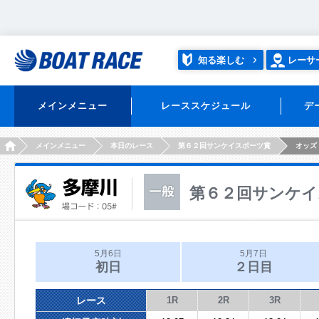
知る楽しむ
レーサ
メインメニュー
レーススケジュール
デ
HOME
メインメニュー
本日のレース
第６２回サンケイスポーツ賞
オッズ
第６２回サンケイ
5月6日
5月7日
初日
２日目
レース
1R
2R
3R