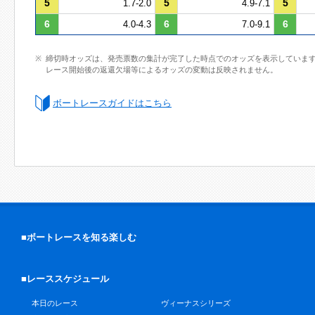
5
5
5
1.7-2.0
4.9-7.1
6
6
6
4.0-4.3
7.0-9.1
締切時オッズは、発売票数の集計が完了した時点でのオッズを表示していま
レース開始後の返還欠場等によるオッズの変動は反映されません。
ボートレースガイドはこちら
■ボートレースを知る楽しむ
■レーススケジュール
本日のレース
ヴィーナスシリーズ