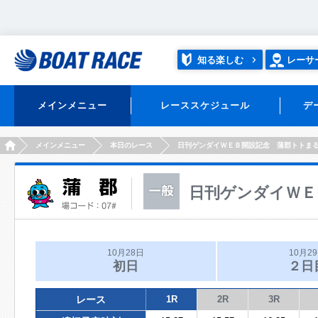
知る楽しむ
レーサ
メインメニュー
レーススケジュール
デ
HOME
メインメニュー
本日のレース
日刊ゲンダイＷＥＢ開設記念 蒲郡トトま
日刊ゲンダイＷＥ
10月28日
10月2
初日
２日
レース
1R
2R
3R