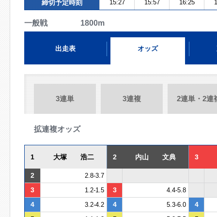
締切予定時刻
15:27
15:57
16:25
1
一般戦 1800m
出走表
オッズ
3連単
3連複
2連単・2連
拡連複オッズ
1
大塚 浩二
2
内山 文典
3
2
2.8-3.7
3
3
1.2-1.5
4.4-5.8
4
4
4
3.2-4.2
5.3-6.0