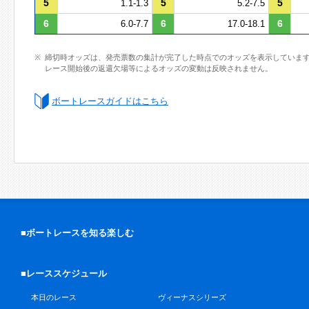
5
5
5
1.1-1.3
5.2-7.5
6
6
6
6.0-7.7
17.0-18.1
締切時オッズは、発売票数の集計が完了した時点でのオッズを表示していま
レース開始後の返還欠場等によるオッズの変動は反映されません。
ボートレースガイドはこちら
■ボートレースを知る楽しむ
■レーススケジュール
本日のレース
ヴィーナスシリーズ