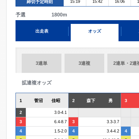
締切予定時刻
15:19
15:42
16:06
1
予選 1800m
出走表
オッズ
3連単
3連複
2連単・2連
拡連複オッズ
1
菅沼 佳昭
2
森下 勇
3
2
3.0-4.1
3
3
6.4-8.7
3.3-3.7
4
4
4
1.5-2.0
3.4-4.2