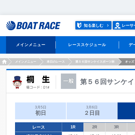
知る楽しむ
レーサ
メインメニュー
レーススケジュール
デ
HOME
メインメニュー
本日のレース
第５６回サンケイスポーツ杯
オッズ
第５６回サンケイ
3月5日
3月6日
初日
２日目
レース
1R
2R
3R