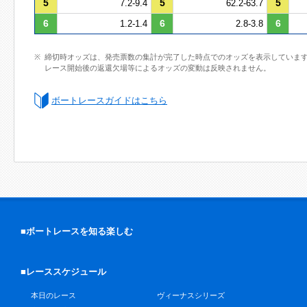
5
5
5
7.2-9.4
62.2-63.7
6
6
6
1.2-1.4
2.8-3.8
締切時オッズは、発売票数の集計が完了した時点でのオッズを表示していま
レース開始後の返還欠場等によるオッズの変動は反映されません。
ボートレースガイドはこちら
■ボートレースを知る楽しむ
■レーススケジュール
本日のレース
ヴィーナスシリーズ