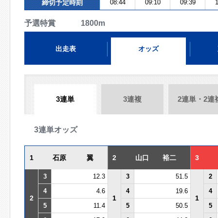
締切予定時刻
08:44
09:10
09:39
1
予選特賞 1800m
出走表
オッズ
3連単
3連複
2連単・2連
3連単オッズ
1
石原 翼
2
山口 裕二
3
3
12.3
3
51.5
2
4
4.6
4
19.6
4
2
1
1
5
11.4
5
50.5
5