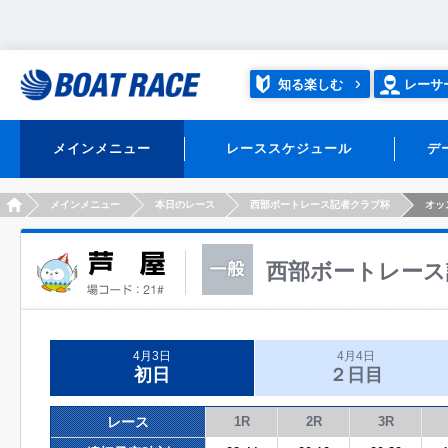
知る楽しむ
レーサ
メインメニュー
レーススケジュール
デ
HOME
メインメニュー
本日のレース
西部ボートレース記者クラブ杯
オッ
西部ボートレース
4月3日
4月4日
初日
２日目
レース
1R
2R
3R