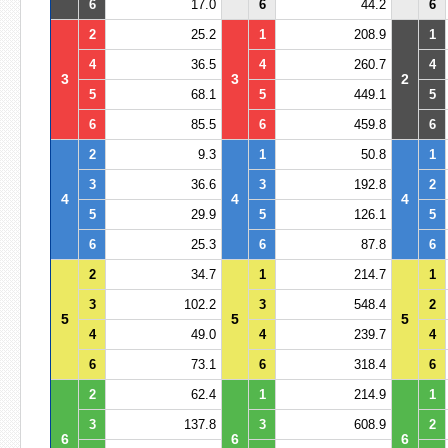
6
17.0
6
44.2
6
2
25.2
1
208.9
1
4
36.5
4
260.7
4
3
3
2
5
68.1
5
449.1
5
6
85.5
6
459.8
6
2
9.3
1
50.8
1
3
36.6
3
192.8
2
4
4
4
5
29.9
5
126.1
5
6
25.3
6
87.8
6
2
34.7
1
214.7
1
3
102.2
3
548.4
2
5
5
5
4
49.0
4
239.7
4
6
73.1
6
318.4
6
2
62.4
1
214.9
1
3
137.8
3
608.9
2
6
6
6