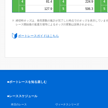
4
81.4
4
224.9
4
5
127.9
5
506.3
5
締切時オッズは、発売票数の集計が完了した時点でのオッズを表示していま
レース開始後の返還欠場等によるオッズの変動は反映されません。
ボートレースガイドはこちら
■ボートレースを知る楽しむ
■レーススケジュール
本日のレース
ヴィーナスシリーズ