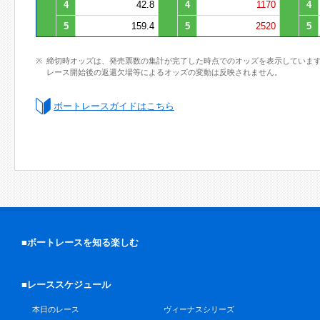
4
42.8
4
1170
4
5
159.4
5
2520
5
締切時オッズは、発売票数の集計が完了した時点でのオッズを表示していま
レース開始後の返還欠場等によるオッズの変動は反映されません。
ボートレースガイドはこちら
■ボートレースを知る楽しむ
■レーススケジュール
本日のレース
ヴィーナスシリーズ