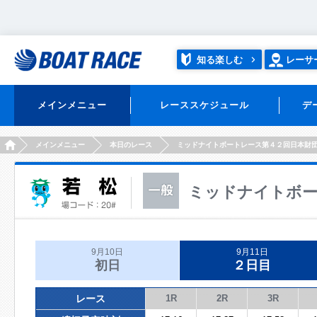
知る楽しむ
レーサ
メインメニュー
レーススケジュール
デ
HOME
メインメニュー
本日のレース
ミッドナイトボートレース第４２回日本財
ミッドナイトボー
9月10日
9月11日
初日
２日目
レース
1R
2R
3R