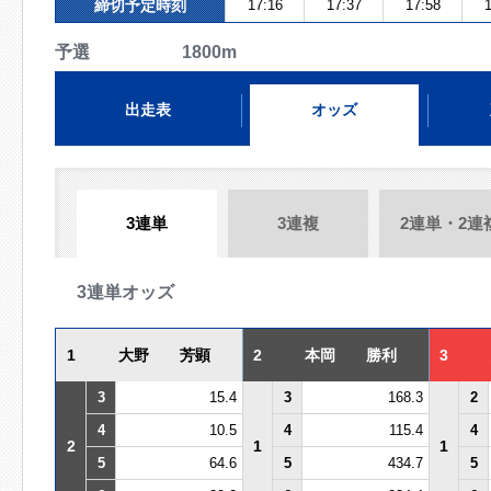
締切予定時刻
17:16
17:37
17:58
1
予選 1800m
出走表
オッズ
3連単
3連複
2連単・2連
3連単オッズ
1
大野 芳顕
2
本岡 勝利
3
3
15.4
3
168.3
2
4
10.5
4
115.4
4
2
1
1
5
64.6
5
434.7
5