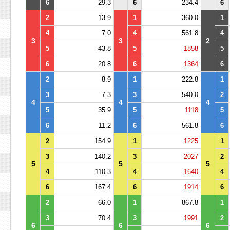
6
29.3
6
234.4
6
2
13.9
1
360.0
1
4
7.0
4
561.8
4
3
3
2
5
43.8
5
1858
5
6
20.8
6
1364
6
2
8.9
1
222.8
1
3
7.3
3
540.0
2
4
4
4
5
35.9
5
1118
5
6
11.2
6
561.8
6
2
154.9
1
1225
1
3
140.2
3
2027
2
5
5
5
4
110.3
4
1640
4
6
167.4
6
1914
6
2
66.0
1
867.8
1
3
70.4
3
1991
2
6
6
6