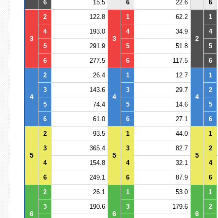
6
15.5
6
22.6
6
2
122.8
1
62.2
1
4
193.0
4
34.9
4
3
3
2
5
291.9
5
51.8
5
6
277.5
6
117.5
6
2
26.4
1
12.7
1
3
143.6
3
29.7
2
4
4
4
5
74.4
5
14.6
5
6
61.0
6
27.1
6
2
93.5
1
44.0
1
3
365.4
3
82.7
2
5
5
5
4
154.8
4
32.1
4
6
249.1
6
87.9
6
2
26.1
1
53.0
1
3
190.6
3
179.6
2
6
6
6