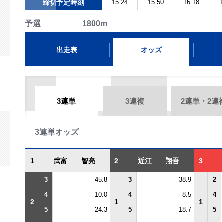
締切予定時刻
15:24
15:50
16:18
1
予選 1800m
出走表
オッズ
3連単
3連複
2連単・2連
3連単オッズ
1
武富 智亮
2
近江 翔吾
3
3
45.8
3
38.9
2
4
10.0
4
8.5
4
2
1
1
5
24.3
5
18.7
5