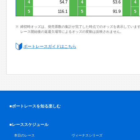
4
54.7
4
53.6
4
5
116.1
5
91.9
5
締切時オッズは、発売票数の集計が完了した時点でのオッズを表示していま
レース開始後の返還欠場等によるオッズの変動は反映されません。
ボートレースガイドはこちら
■ボートレースを知る楽しむ
■レーススケジュール
本日のレース
ヴィーナスシリーズ