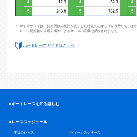
4
12.3
4
62.3
4
5
248.8
5
782.5
5
締切時オッズは、発売票数の集計が完了した時点でのオッズを表示していま
レース開始後の返還欠場等によるオッズの変動は反映されません。
ボートレースガイドはこちら
■ボートレースを知る楽しむ
■レーススケジュール
本日のレース
ヴィーナスシリーズ