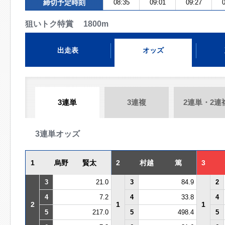
締切予定時刻
08:35
09:01
09:27
0
狙いトク特賞 1800m
出走表
オッズ
3連単
3連複
2連単・2連
3連単オッズ
1
烏野 賢太
2
村越 篤
3
3
21.0
3
84.9
2
4
7.2
4
33.8
4
2
1
1
5
217.0
5
498.4
5