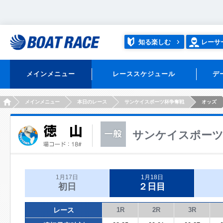
知る楽しむ
レーサ
メインメニュー
レーススケジュール
デ
HOME
メインメニュー
本日のレース
サンケイスポーツ杯争奪戦
オッズ
サンケイスポーツ
1月17日
1月18日
初日
２日目
レース
1R
2R
3R