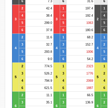
6
7.3
6
31.6
6
2
42.4
1
197.4
1
4
38.4
4
192.4
4
3
3
2
5
299.0
5
1063
5
6
37.8
6
180.6
6
2
11.6
1
68.2
1
3
32.7
3
152.7
2
4
4
4
5
293.8
5
1006
5
6
9.0
6
54.2
6
2
774.5
1
2323
1
3
526.2
3
1776
2
5
5
5
4
794.9
4
2069
4
6
621.5
6
1887
6
2
11.1
1
66.5
1
3
35.1
3
136.9
2
6
6
6