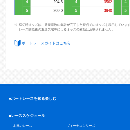
4
294.3
4
3562
4
5
209.0
5
3640
5
締切時オッズは、発売票数の集計が完了した時点でのオッズを表示していま
レース開始後の返還欠場等によるオッズの変動は反映されません。
ボートレースガイドはこちら
■ボートレースを知る楽しむ
■レーススケジュール
本日のレース
ヴィーナスシリーズ