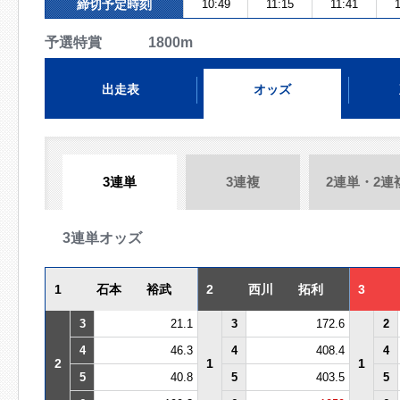
締切予定時刻
10:49
11:15
11:41
1
予選特賞 1800m
出走表
オッズ
3連単
3連複
2連単・2連
3連単オッズ
1
石本 裕武
2
西川 拓利
3
3
21.1
3
172.6
2
4
46.3
4
408.4
4
2
1
1
5
40.8
5
403.5
5