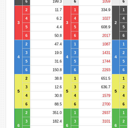
6
199.3
6
1059
6
2
11.7
1
334.9
1
4
6.2
4
1027
4
3
3
2
5
4.4
5
608.9
5
6
50.8
6
2017
6
2
47.4
1
1087
1
3
19.0
3
1431
2
4
4
4
5
31.6
5
1744
5
6
150.8
6
2293
6
2
38.8
1
651.5
1
3
12.6
3
636.7
2
5
5
5
4
30.8
4
1579
4
6
88.5
6
2700
6
2
351.0
1
2937
1
3
182.4
3
3101
2
6
6
6