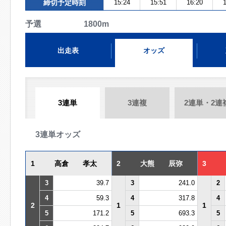
締切予定時刻
15:24
15:51
16:20
1
予選 1800m
出走表
オッズ
3連単
3連複
2連単・2連
3連単オッズ
1
高倉 孝太
2
大熊 辰弥
3
3
39.7
3
241.0
2
4
59.3
4
317.8
4
2
1
1
5
171.2
5
693.3
5