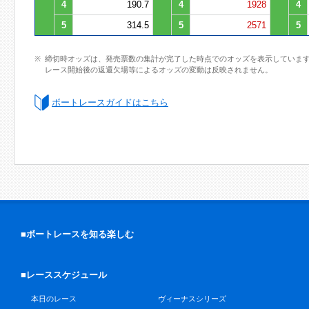
4
190.7
4
1928
4
5
314.5
5
2571
5
締切時オッズは、発売票数の集計が完了した時点でのオッズを表示していま
レース開始後の返還欠場等によるオッズの変動は反映されません。
ボートレースガイドはこちら
■ボートレースを知る楽しむ
■レーススケジュール
本日のレース
ヴィーナスシリーズ