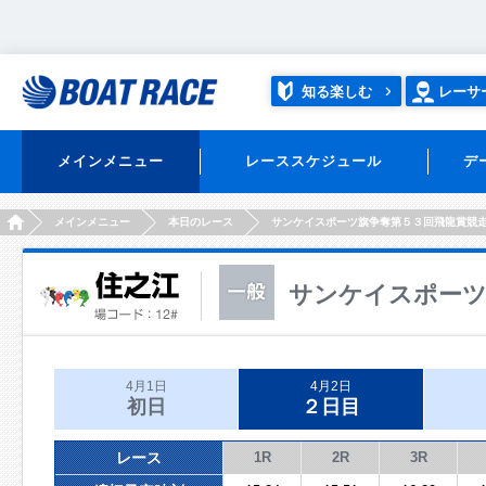
知る楽しむ
レーサ
メインメニュー
レーススケジュール
デ
HOME
メインメニュー
本日のレース
サンケイスポーツ旗争奪第５３回飛龍賞競
サンケイスポーツ
4月1日
4月2日
初日
２日目
レース
1R
2R
3R