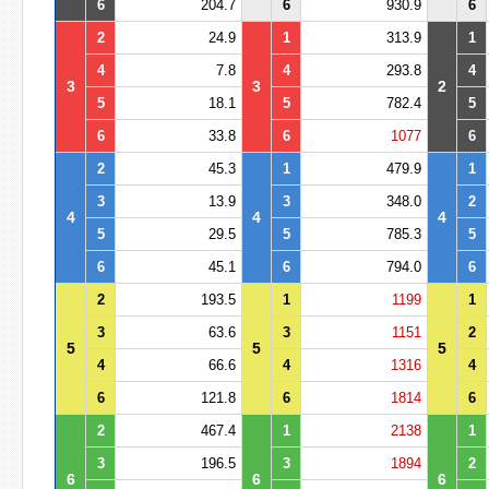
6
204.7
6
930.9
6
2
24.9
1
313.9
1
4
7.8
4
293.8
4
3
3
2
5
18.1
5
782.4
5
6
33.8
6
1077
6
2
45.3
1
479.9
1
3
13.9
3
348.0
2
4
4
4
5
29.5
5
785.3
5
6
45.1
6
794.0
6
2
193.5
1
1199
1
3
63.6
3
1151
2
5
5
5
4
66.6
4
1316
4
6
121.8
6
1814
6
2
467.4
1
2138
1
3
196.5
3
1894
2
6
6
6