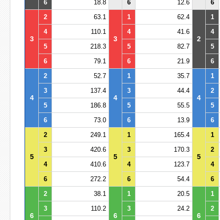
6
18.8
6
12.6
6
2
63.1
1
62.4
1
4
110.1
4
41.6
4
3
3
2
5
218.3
5
82.7
5
6
79.1
6
21.9
6
2
52.7
1
35.7
1
3
137.4
3
44.4
2
4
4
4
5
186.8
5
55.5
5
6
73.0
6
13.9
6
2
249.1
1
165.4
1
3
420.6
3
170.3
2
5
5
5
4
410.6
4
123.7
4
6
272.2
6
54.4
6
2
38.1
1
20.5
1
3
110.2
3
24.2
2
6
6
6