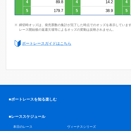
4
89.8
4
14.2
4
5
179.7
5
38.9
5
締切時オッズは、発売票数の集計が完了した時点でのオッズを表示していま
レース開始後の返還欠場等によるオッズの変動は反映されません。
ボートレースガイドはこちら
■ボートレースを知る楽しむ
■レーススケジュール
本日のレース
ヴィーナスシリーズ