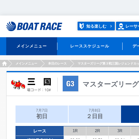
知る楽しむ
レーサ
メインメニュー
レーススケジュール
デ
HOME
メインメニュー
本日のレース
マスターズリーグ第３戦三国レジェンドカ
マスターズリーグ
7月7日
7月8日
初日
２日目
レース
1R
2R
3R