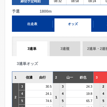
締切予定時刻
08:32
08:58
09:24
0
予選 1800m
出走表
オッズ
3連単
3連複
2連単・2連
3連単オッズ
1
信濃 由行
2
山一 鉄也
3
3
30.5
3
24.3
2
4
24.1
4
19.8
4
2
1
1
5
74.6
5
65.7
5