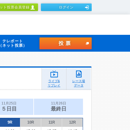
ット投票会員登録
ログイン
テレボート
投票
（ネット投票）
ライブ&
レース場
リプレイ
データ
11月25日
11月26日
５日目
最終日
9R
10R
11R
12R