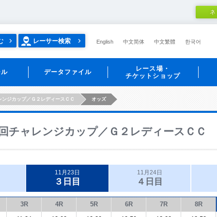
ネ
む
レーサー検索
English
中文简体
中文繁體
한국어
レース場・
ール
データファイル
チケットショップ
レンジカップ／Ｇ２レディースＣＣ
オッズ
回チャレンジカップ／Ｇ２レディースＣＣ
11月23日
11月24日
３日目
４日目
3R
4R
5R
6R
7R
8R