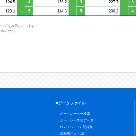
194.5
4
136.2
3
227.7
3
123.1
5
114.6
5
200.2
4
オッズを表示しています。
されません。
■データファイル
ボートレーサー検索
ボートレース場データ
SG・PG1・G1記録集
高配当ベスト10