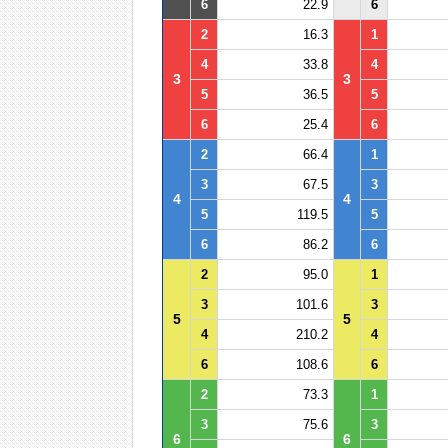
6
22.9
6
2
16.3
1
4
33.8
4
3
3
5
36.5
5
6
25.4
6
2
66.4
1
3
67.5
3
4
4
5
119.5
5
6
86.2
6
2
95.0
1
3
101.6
3
5
5
4
210.2
4
6
108.6
6
2
73.3
1
3
75.6
3
6
6