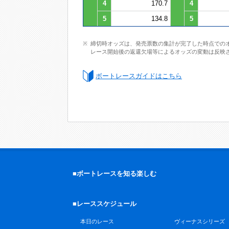
4
170.7
4
5
134.8
5
締切時オッズは、発売票数の集計が完了した時点での
レース開始後の返還欠場等によるオッズの変動は反映
ボートレースガイドはこちら
■ボートレースを知る楽しむ
■レーススケジュール
本日のレース
ヴィーナスシリーズ