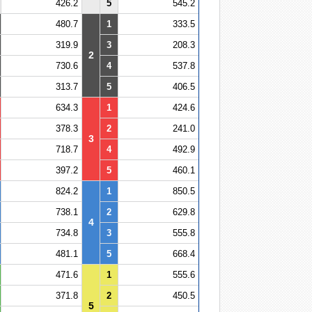
426.2
5
545.2
480.7
1
333.5
319.9
3
208.3
2
730.6
4
537.8
313.7
5
406.5
634.3
1
424.6
378.3
2
241.0
3
718.7
4
492.9
397.2
5
460.1
824.2
1
850.5
738.1
2
629.8
4
734.8
3
555.8
481.1
5
668.4
471.6
1
555.6
371.8
2
450.5
5