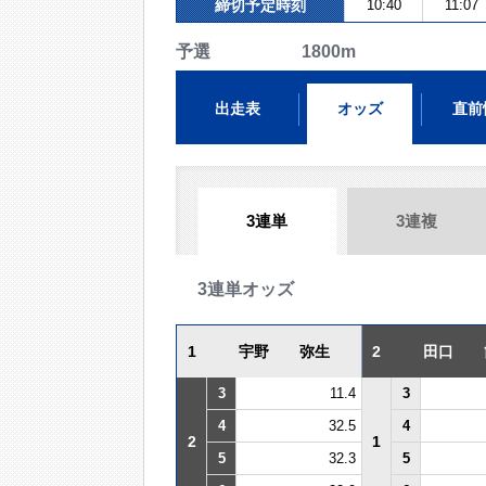
締切予定時刻
10:40
11:07
予選 1800m
出走表
オッズ
直前
3連単
3連複
3連単オッズ
1
宇野 弥生
2
田口 
3
11.4
3
4
32.5
4
2
1
5
32.3
5