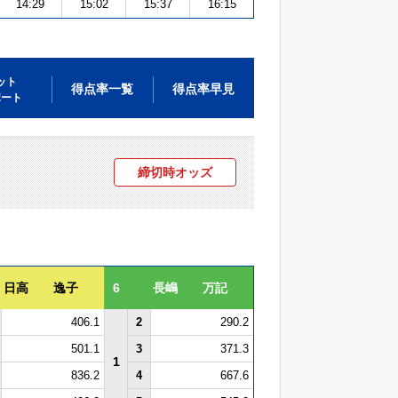
14:29
15:02
15:37
16:15
ット
得点率一覧
得点率早見
ポート
締切時オッズ
日高 逸子
6
長嶋 万記
406.1
2
290.2
501.1
3
371.3
1
836.2
4
667.6