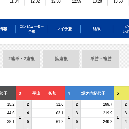
11:34
12:02
12:30
12:59
13:28
13:58
コンピューター
ピ
情報
マイ予想
結果
予想
レ
2連単・2連複
拡連複
単勝・複勝
節子
3
平山 智加
4
堀之内紀代子
5
15.2
2
31.6
2
199.7
2
44.6
4
63.1
3
219.9
3
1
1
1
38.1
5
61.2
5
249.2
4