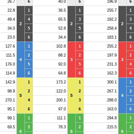
26.7
6
40.0
6
196.9
6
22.8
1
36.5
1
255.7
1
49.4
4
65.5
3
192.2
3
2
2
2
34.0
5
52.8
5
258.4
4
23.0
6
34.4
6
183.1
6
127.6
1
102.8
1
255.2
1
111.5
2
88.2
2
197.9
2
4
3
3
176.0
5
92.0
5
231.3
4
114.9
6
64.8
6
162.3
6
142.9
1
173.2
1
300.1
1
98.9
2
122.0
2
267.1
2
5
5
4
270.1
4
200.1
3
288.0
3
95.1
6
97.0
6
163.0
6
99.1
1
111.1
1
294.8
1
69.5
2
78.3
2
215.5
2
6
6
6