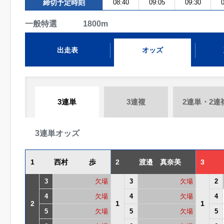
締切予定時刻
08:40
09:05
09:30
0
一般特選 1800m
出走表
オッズ
3連単
3連複
2連単・2連
3連単オッズ
1
西村 歩
2
渡邉 真奈美
3
3
欠場
3
欠場
2
4
欠場
4
欠場
4
2
1
1
5
欠場
5
欠場
5