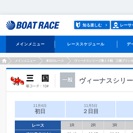
知る楽しむ
レーサ
メインメニュー
レーススケジュール
デ
HOME
メインメニュー
本日のレース
ヴィーナスシリーズ第１５戦 三国プリン
ヴィーナスシリー
11月4日
11月5日
初日
２日目
レース
1R
2R
3R