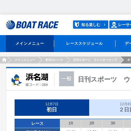
知る楽しむ
レーサ
メインメニュー
レーススケジュール
デ
HOME
メインメニュー
本日のレース
日刊スポーツ ウインターカップ
オ
日刊スポーツ ウ
12月7日
12月8
初日
２日
レース
1R
2R
3R