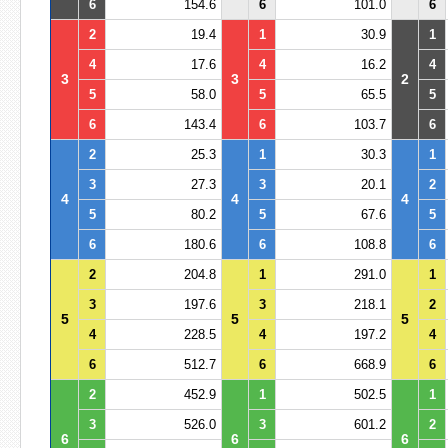
6
154.6
6
101.0
6
2
19.4
1
30.9
1
4
17.6
4
16.2
4
3
3
2
5
58.0
5
65.5
5
6
143.4
6
103.7
6
2
25.3
1
30.3
1
3
27.3
3
20.1
2
4
4
4
5
80.2
5
67.6
5
6
180.6
6
108.8
6
2
204.8
1
291.0
1
3
197.6
3
218.1
2
5
5
5
4
228.5
4
197.2
4
6
512.7
6
668.9
6
2
452.9
1
502.5
1
3
526.0
3
601.2
2
6
6
6