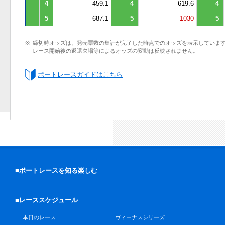
4
459.1
4
619.6
4
5
687.1
5
1030
5
締切時オッズは、発売票数の集計が完了した時点でのオッズを表示していま
レース開始後の返還欠場等によるオッズの変動は反映されません。
ボートレースガイドはこちら
■ボートレースを知る楽しむ
■レーススケジュール
本日のレース
ヴィーナスシリーズ