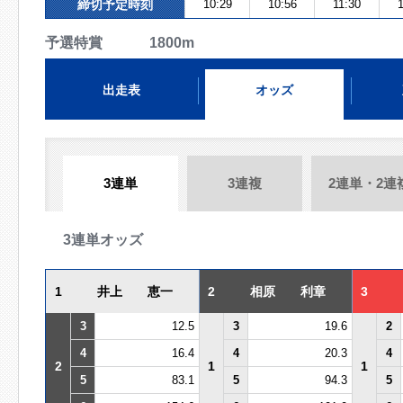
締切予定時刻
10:29
10:56
11:30
予選特賞 1800m
出走表
オッズ
3連単
3連複
2連単・2連
3連単オッズ
1
井上 恵一
2
相原 利章
3
3
12.5
3
19.6
2
4
16.4
4
20.3
4
2
1
1
5
83.1
5
94.3
5