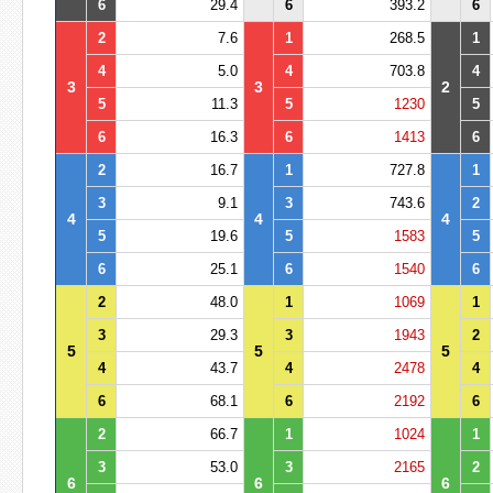
6
29.4
6
393.2
6
2
7.6
1
268.5
1
4
5.0
4
703.8
4
3
3
2
5
11.3
5
1230
5
6
16.3
6
1413
6
2
16.7
1
727.8
1
3
9.1
3
743.6
2
4
4
4
5
19.6
5
1583
5
6
25.1
6
1540
6
2
48.0
1
1069
1
3
29.3
3
1943
2
5
5
5
4
43.7
4
2478
4
6
68.1
6
2192
6
2
66.7
1
1024
1
3
53.0
3
2165
2
6
6
6