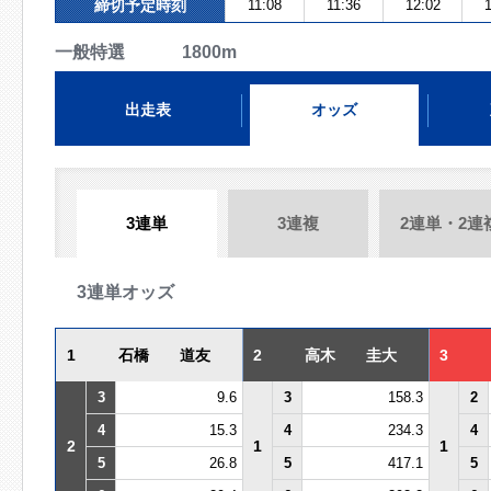
締切予定時刻
11:08
11:36
12:02
1
一般特選 1800m
出走表
オッズ
3連単
3連複
2連単・2連
3連単オッズ
1
石橋 道友
2
高木 圭大
3
3
9.6
3
158.3
2
4
15.3
4
234.3
4
2
1
1
5
26.8
5
417.1
5