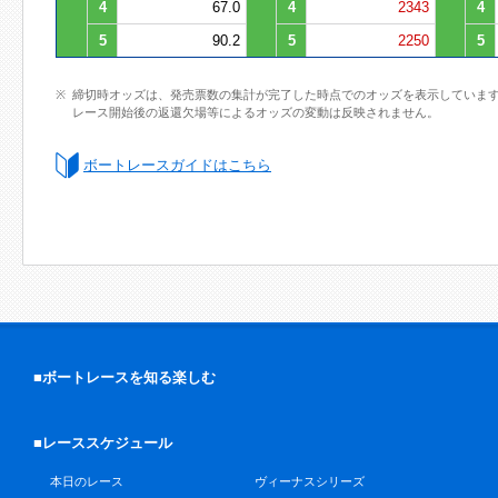
4
67.0
4
2343
4
5
90.2
5
2250
5
締切時オッズは、発売票数の集計が完了した時点でのオッズを表示していま
レース開始後の返還欠場等によるオッズの変動は反映されません。
ボートレースガイドはこちら
■ボートレースを知る楽しむ
■レーススケジュール
本日のレース
ヴィーナスシリーズ