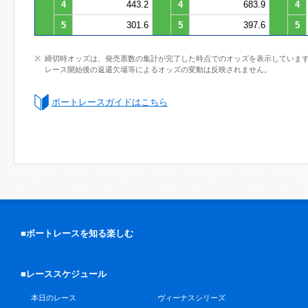
4
443.2
4
683.9
4
5
301.6
5
397.6
5
締切時オッズは、発売票数の集計が完了した時点でのオッズを表示していま
レース開始後の返還欠場等によるオッズの変動は反映されません。
ボートレースガイドはこちら
■ボートレースを知る楽しむ
■レーススケジュール
本日のレース
ヴィーナスシリーズ