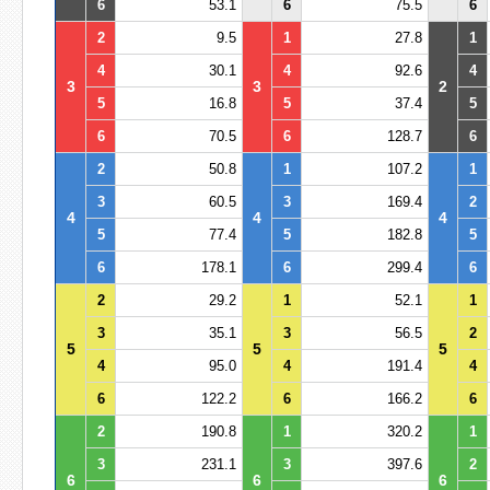
6
53.1
6
75.5
6
2
9.5
1
27.8
1
4
30.1
4
92.6
4
3
3
2
5
16.8
5
37.4
5
6
70.5
6
128.7
6
2
50.8
1
107.2
1
3
60.5
3
169.4
2
4
4
4
5
77.4
5
182.8
5
6
178.1
6
299.4
6
2
29.2
1
52.1
1
3
35.1
3
56.5
2
5
5
5
4
95.0
4
191.4
4
6
122.2
6
166.2
6
2
190.8
1
320.2
1
3
231.1
3
397.6
2
6
6
6