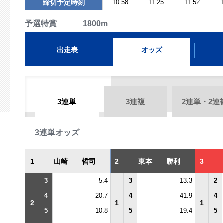
締切予定時刻
10:58
11:25
11:52
1
予選特賞 1800m
出走表
オッズ
3連単
3連複
2連単・2連
3連単オッズ
1
山崎 哲司
2
東本 勝利
3
3
5.4
3
13.3
2
4
20.7
4
41.9
4
2
1
1
5
10.8
5
19.4
5