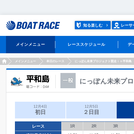
知る楽しむ
レーサ
メインメニュー
レーススケジュール
デ
HOME
メインメニュー
本日のレース
にっぽん未来プロジェクト競走ｉｎ平和島
にっぽん未来プロ
12月4日
12月5日
初日
２日目
レース
1R
2R
3R