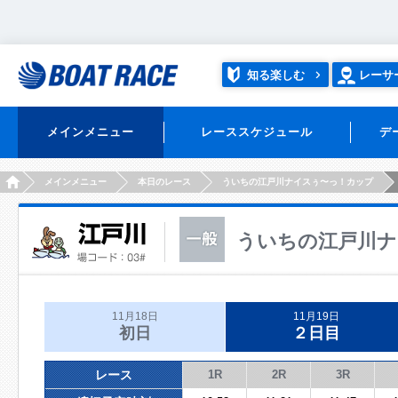
知る楽しむ
レーサ
メインメニュー
レーススケジュール
デ
HOME
メインメニュー
本日のレース
ういちの江戸川ナイスぅ〜っ！カップ
ういちの江戸川ナ
11月18日
11月19日
初日
２日目
レース
1R
2R
3R