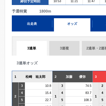
締切予定時刻
10:53
11:21
11:47
1
予選特賞 1800m
出走表
オッズ
3連単
3連複
2連単・2連
3連単オッズ
1
松崎 祐太郎
2
加藤 優弥
3
3
10.8
3
74.5
2
4
15.4
4
83.7
4
2
1
1
5
22.7
5
108.3
5