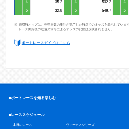
4
35.2
4
532.2
4
5
32.9
5
549.7
5
締切時オッズは、発売票数の集計が完了した時点でのオッズを表示していま
レース開始後の返還欠場等によるオッズの変動は反映されません。
ボートレースガイドはこちら
■ボートレースを知る楽しむ
■レーススケジュール
本日のレース
ヴィーナスシリーズ