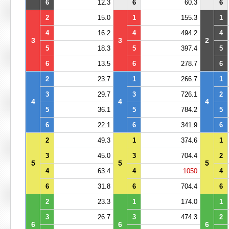
6
12.3
6
60.3
6
2
15.0
1
155.3
1
4
16.2
4
494.2
4
3
3
2
5
18.3
5
397.4
5
6
13.5
6
278.7
6
2
23.7
1
266.7
1
3
29.7
3
726.1
2
4
4
4
5
36.1
5
784.2
5
6
22.1
6
341.9
6
2
49.3
1
374.6
1
3
45.0
3
704.4
2
5
5
5
4
63.4
4
1050
4
6
31.8
6
704.4
6
2
23.3
1
174.0
1
3
26.7
3
474.3
2
6
6
6