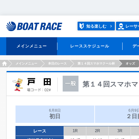
知る楽しむ
レーサ
メインメニュー
レーススケジュール
デ
HOME
メインメニュー
本日のレース
第１４回スマホマクール杯
オッズ
第１４回スマホマ
6月8日
6月9
初日
２日
レース
1R
2R
3R