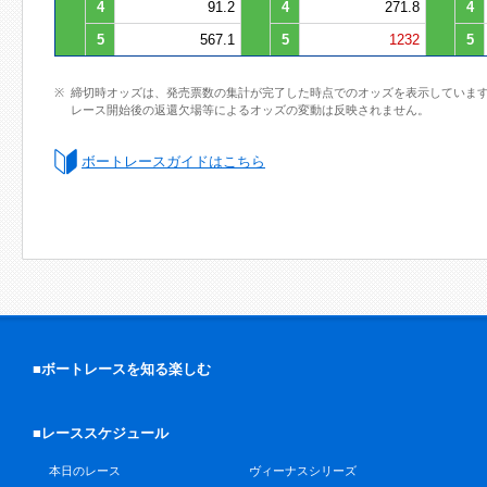
4
91.2
4
271.8
4
5
567.1
5
1232
5
締切時オッズは、発売票数の集計が完了した時点でのオッズを表示していま
レース開始後の返還欠場等によるオッズの変動は反映されません。
ボートレースガイドはこちら
■ボートレースを知る楽しむ
■レーススケジュール
本日のレース
ヴィーナスシリーズ