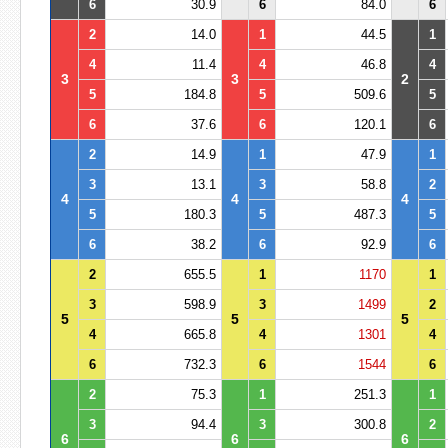
6
30.9
6
84.0
6
2
14.0
1
44.5
1
4
11.4
4
46.8
4
3
3
2
5
184.8
5
509.6
5
6
37.6
6
120.1
6
2
14.9
1
47.9
1
3
13.1
3
58.8
2
4
4
4
5
180.3
5
487.3
5
6
38.2
6
92.9
6
2
655.5
1
1170
1
3
598.9
3
1499
2
5
5
5
4
665.8
4
1301
4
6
732.3
6
1544
6
2
75.3
1
251.3
1
3
94.4
3
300.8
2
6
6
6