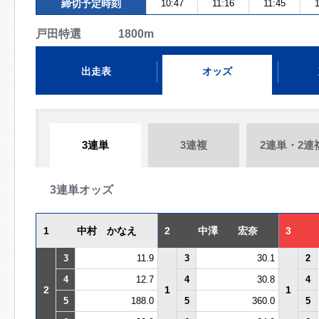
締切予定時刻
10:47
11:16
11:45
1
戸田特選 1800m
出走表
オッズ
3連単
3連複
2連単・2連
3連単オッズ
1
中村 かなえ
2
中澤 宏奈
3
3
11.9
3
30.1
2
4
12.7
4
30.8
4
2
1
1
5
188.0
5
360.0
5