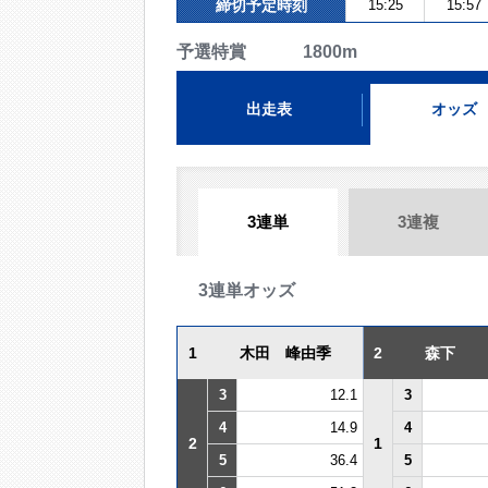
締切予定時刻
15:25
15:57
予選特賞 1800m
出走表
オッズ
3連単
3連複
3連単オッズ
1
木田 峰由季
2
森下
3
12.1
3
4
14.9
4
2
1
5
36.4
5