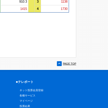
910.3
3
1138
1415
4
1730
PAGE TOP
■テレボート
ネット投票会員登録
各種サービス
マイページ
投票結果