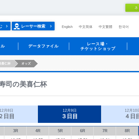
ネ
む
レーサー検索
English
中文简体
中文繁體
한국어
レース場・
ール
データファイル
チケットショップ
美喜仁杯
オッズ
寿司の美喜仁杯
12月8日
12月9日
12月10
２日目
３日目
４日
3R
4R
5R
6R
7R
8R