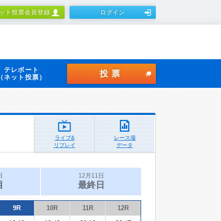
ット投票会員登録
ログイン
テレボート
投票
（ネット投票）
ライブ&
レース場
リプレイ
データ
日
12月11日
目
最終日
9R
10R
11R
12R