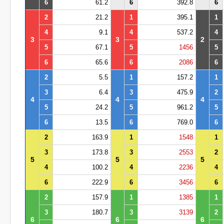
6
61.2
6
392.8
6
2
21.2
1
395.1
1
4
9.1
4
537.2
4
3
3
2
5
67.1
5
1456
5
6
65.6
6
2086
6
2
5.5
1
157.2
1
3
6.4
3
475.9
2
4
4
4
5
24.2
5
961.2
5
6
13.5
6
769.0
6
2
163.9
1
1548
1
3
173.8
3
2553
2
5
5
5
4
100.2
4
2236
4
6
222.9
6
3456
6
2
157.9
1
1385
1
3
180.7
3
3139
2
6
6
6