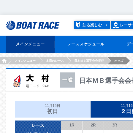
知る楽しむ
レーサ
メインメニュー
レーススケジュール
デ
HOME
メインメニュー
本日のレース
日本ＭＢ選手会会長杯
オッズ
日本ＭＢ選手会会
11月15日
11月1
初日
２日
レース
1R
2R
3R