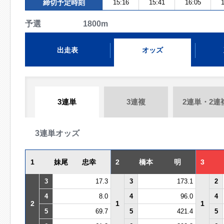
締切予定時刻
15:16
15:41
16:05
1
予選 1800m
出走表
オッズ
3連単
3連複
2連単・2連
3連単オッズ
1
妹尾 忠幸
2
橋本 明
3
3
17.3
3
173.1
2
4
8.0
4
96.0
4
2
1
1
5
69.7
5
421.4
5