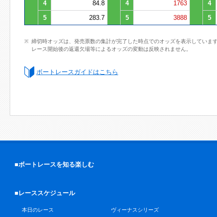
4
84.8
4
1763
4
5
283.7
5
3888
5
締切時オッズは、発売票数の集計が完了した時点でのオッズを表示していま
レース開始後の返還欠場等によるオッズの変動は反映されません。
ボートレースガイドはこちら
■ボートレースを知る楽しむ
■レーススケジュール
本日のレース
ヴィーナスシリーズ