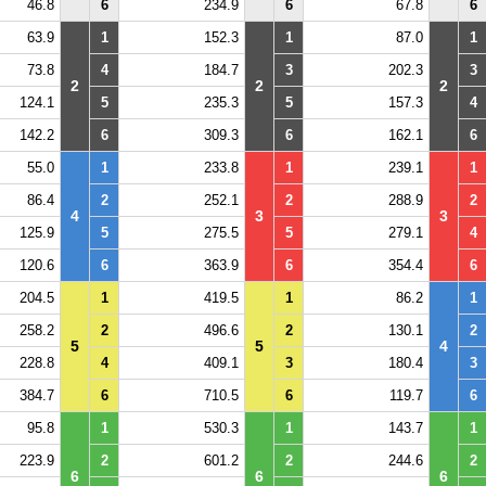
46.8
6
234.9
6
67.8
6
63.9
1
152.3
1
87.0
1
73.8
4
184.7
3
202.3
3
2
2
2
124.1
5
235.3
5
157.3
4
142.2
6
309.3
6
162.1
6
55.0
1
233.8
1
239.1
1
86.4
2
252.1
2
288.9
2
4
3
3
125.9
5
275.5
5
279.1
4
120.6
6
363.9
6
354.4
6
204.5
1
419.5
1
86.2
1
258.2
2
496.6
2
130.1
2
5
5
4
228.8
4
409.1
3
180.4
3
384.7
6
710.5
6
119.7
6
95.8
1
530.3
1
143.7
1
223.9
2
601.2
2
244.6
2
6
6
6