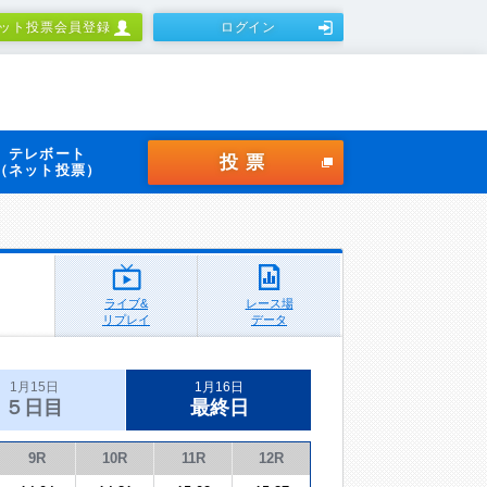
ット投票会員登録
ログイン
テレボート
投票
（ネット投票）
ライブ&
レース場
リプレイ
データ
1月15日
1月16日
５日目
最終日
9R
10R
11R
12R