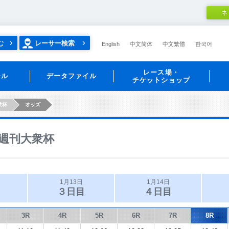
ネ
む
レーサー検索
English
中文简体
中文繁體
한국어
レース場・
ール
データファイル
チケットショップ
衆杯
オッズ
週刊大衆杯
1月13日
1月14日
３日目
４日目
3R
4R
5R
6R
7R
8R