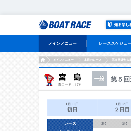
知る楽し
メインメニュー
レーススケジュ
HOME
メインメニュー
本日のレース
第５回週刊大
第５回
1月11日
1月12日
初日
２日目
レース
1R
2R