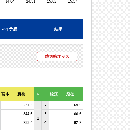
14:04
14:31
15:02
15:37
マイ予想
結果
締切時オッズ
宮本 夏樹
6
松江 秀徳
231.3
2
69.5
344.5
3
166.6
1
233.4
4
92.2