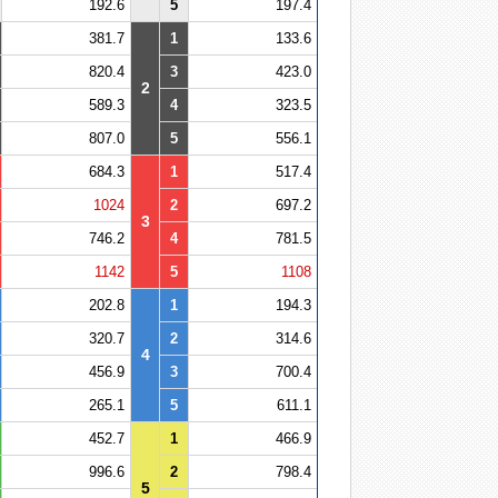
192.6
5
197.4
381.7
1
133.6
820.4
3
423.0
2
589.3
4
323.5
807.0
5
556.1
684.3
1
517.4
1024
2
697.2
3
746.2
4
781.5
1142
5
1108
202.8
1
194.3
320.7
2
314.6
4
456.9
3
700.4
265.1
5
611.1
452.7
1
466.9
996.6
2
798.4
5