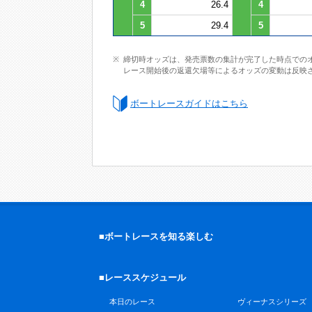
4
26.4
4
5
29.4
5
締切時オッズは、発売票数の集計が完了した時点での
レース開始後の返還欠場等によるオッズの変動は反映
ボートレースガイドはこちら
■ボートレースを知る楽しむ
■レーススケジュール
本日のレース
ヴィーナスシリーズ