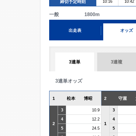
締切予定時刻
10:16
10:42
一般 1800m
出走表
オッズ
3連単
3連複
3連単オッズ
1
松本 博昭
2
守屋 
3
10.9
3
4
12.2
4
2
1
5
24.5
5