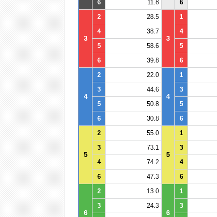
6
11.8
6
2
28.5
1
4
38.7
4
3
3
5
58.6
5
6
39.8
6
2
22.0
1
3
44.6
3
4
4
5
50.8
5
6
30.8
6
2
55.0
1
3
73.1
3
5
5
4
74.2
4
6
47.3
6
2
13.0
1
3
24.3
3
6
6