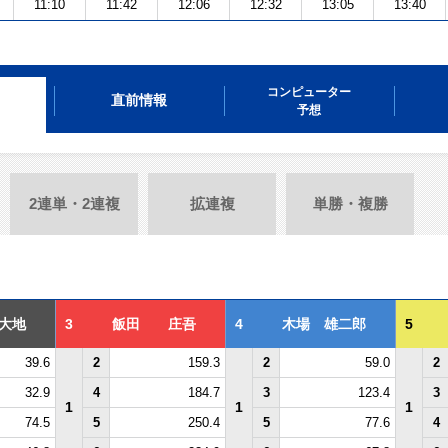
11:10
11:42
12:06
12:32
13:05
13:40
コンピューター
直前情報
予想
2連単・2連複
拡連複
単勝・複勝
大地
3
飯田 庄吾
4
木場 雄二郎
5
39.6
2
159.3
2
59.0
2
32.9
4
184.7
3
123.4
3
1
1
1
74.5
5
250.4
5
77.6
4