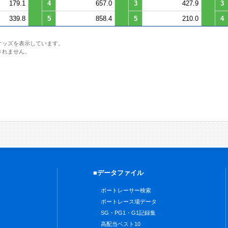
179.1
4
657.0
3
427.9
3
339.8
5
858.4
5
210.0
4
オッズを表示しています。
されません。
■データファイル
ボートレーサー検索
ボートレース場データ
SG・PG1・G1記録集
高配当ベスト10