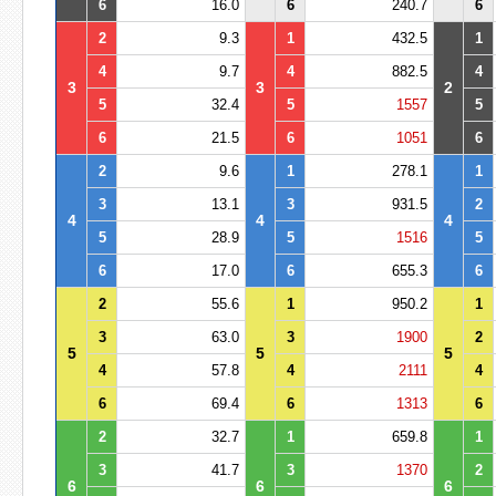
6
16.0
6
240.7
6
2
9.3
1
432.5
1
4
9.7
4
882.5
4
3
3
2
5
32.4
5
1557
5
6
21.5
6
1051
6
2
9.6
1
278.1
1
3
13.1
3
931.5
2
4
4
4
5
28.9
5
1516
5
6
17.0
6
655.3
6
2
55.6
1
950.2
1
3
63.0
3
1900
2
5
5
5
4
57.8
4
2111
4
6
69.4
6
1313
6
2
32.7
1
659.8
1
3
41.7
3
1370
2
6
6
6