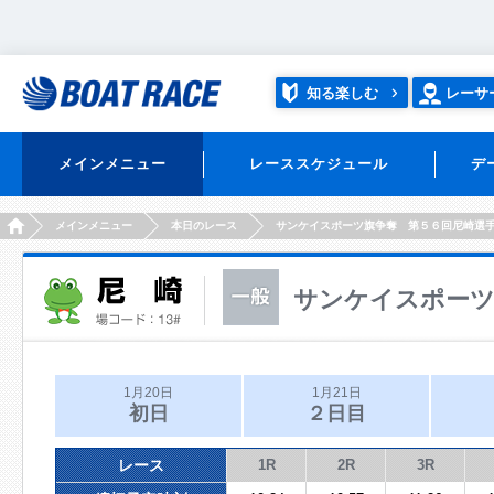
知る楽しむ
レーサ
メインメニュー
レーススケジュール
デ
HOME
メインメニュー
本日のレース
サンケイスポーツ旗争奪 第５６回尼崎選
サンケイスポーツ
1月20日
1月21日
初日
２日目
レース
1R
2R
3R