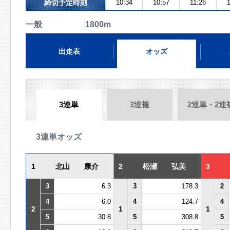
締切予定時刻
10:34
10:57
11:26
一般 1800m
出走表
オッズ
3連単
3連複
2連単・2連
3連単オッズ
1
北山 康介
2
松瀬 弘美
3
3
6.3
3
178.3
2
4
6.0
4
124.7
4
2
1
1
5
30.8
5
308.8
5