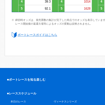
4
39.3
4
1014
4
5
92.1
5
1628
5
締切時オッズは、発売票数の集計が完了した時点でのオッズを表示していま
レース開始後の返還欠場等によるオッズの変動は反映されません。
ボートレースガイドはこちら
■ボートレースを知る楽しむ
■レーススケジュール
本日のレース
ヴィーナスシリーズ