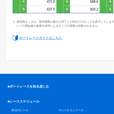
4
471.0
4
598.6
4
5
637.0
5
920.2
5
締切時オッズは、発売票数の集計が完了した時点でのオッズを表示していま
レース開始後の返還欠場等によるオッズの変動は反映されません。
ボートレースガイドはこちら
■ボートレースを知る楽しむ
■レーススケジュール
本日のレース
ヴィーナスシリーズ