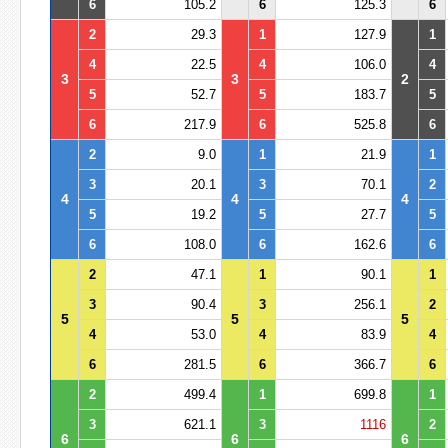
6
105.2
6
125.3
6
2
29.3
1
127.9
1
4
22.5
4
106.0
4
3
3
2
5
52.7
5
183.7
5
6
217.9
6
525.8
6
2
9.0
1
21.9
1
3
20.1
3
70.1
2
4
4
4
5
19.2
5
27.7
5
6
108.0
6
162.6
6
2
47.1
1
90.1
1
3
90.4
3
256.1
2
5
5
5
4
53.0
4
83.9
4
6
281.5
6
366.7
6
2
499.4
1
699.8
1
3
621.1
3
1116
2
6
6
6