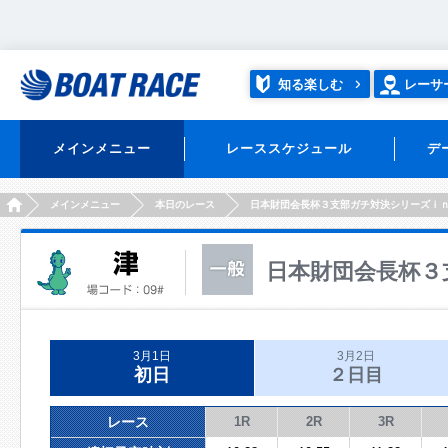
知る楽しむ
レーサ
メインメニュー
レーススケジュール
デ
HOME
メインメニュー
本日のレース
日本財団会長杯３支部ガチ対決シリーズｉ
日本財団会長杯３
3月1日
3月2日
初日
２日目
レース
1R
2R
3R