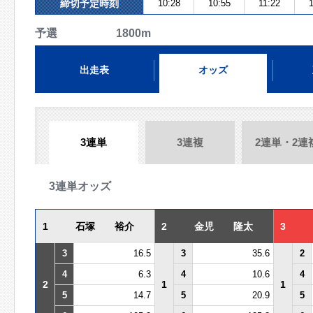
締切予定時刻
10:28
10:55
11:22
予選 1800m
出走表
オッズ
3連単
3連複
2連単・2連
3連単オッズ
1
石塚 裕介
2
金児 隆太
3
3
16.5
3
35.6
2
4
6.3
4
10.6
4
2
1
1
5
14.7
5
20.9
5