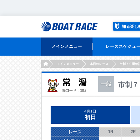
知る楽し
メインメニュー
レーススケジュ
HOME
メインメニュー
本日のレース
市制７０周年
市制７
4月1日
初日
レース
1R
2R