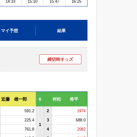
14:33
15:10
15:47
16:25
マイ予想
結果
締切時オッズ
近藤 雄一郎
6
村松 将平
591.2
2
1974
225.4
3
688.0
1
761.8
4
2082