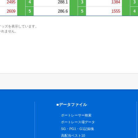
2495
4
288.1
3
1384
3
2609
5
286.6
5
1555
4
オッズを表示しています。
されません。
■データファイル
ボートレーサー検索
ボートレース場データ
SG・PG1・G1記録集
高配当ベスト10