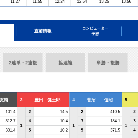
11:27
11:55
12:24
12:54
13:25
13:56
コンピューター
直前情報
予想
2連単・2連複
拡連複
単勝・複勝
友輔
3
豊田 健士郎
4
菅沼 佳昭
5
101.4
2
14.5
2
410.5
2
312.7
4
10.4
3
184.1
3
1
1
1
331.4
5
10.2
5
371.5
4