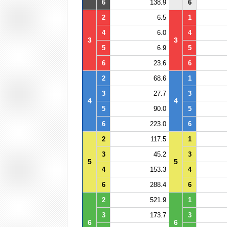
6
138.9
6
2
6.5
1
4
6.0
4
3
3
5
6.9
5
6
23.6
6
2
68.6
1
3
27.7
3
4
4
5
90.0
5
6
223.0
6
2
117.5
1
3
45.2
3
5
5
4
153.3
4
6
288.4
6
2
521.9
1
3
173.7
3
6
6