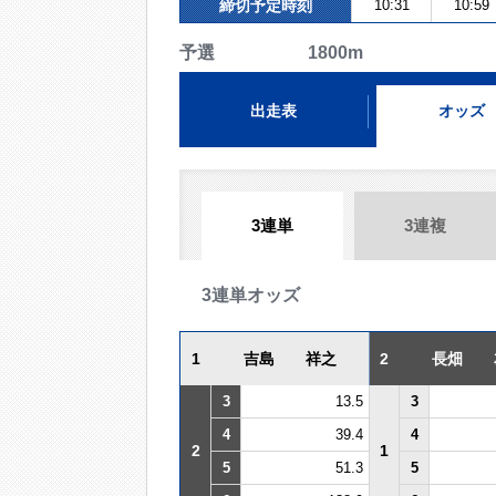
締切予定時刻
10:31
10:59
予選 1800m
出走表
オッズ
3連単
3連複
3連単オッズ
1
吉島 祥之
2
長畑 
3
13.5
3
4
39.4
4
2
1
5
51.3
5