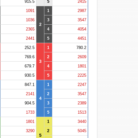
915.5
5
2415
1091
1
2987
1036
3
3547
2
2365
4
4054
2441
5
4451
252.5
1
780.2
769.6
2
2609
3
679.7
4
1801
930.5
5
2225
847.1
1
2247
2141
2
3547
4
904.5
3
2389
1733
5
1513
1801
1
3440
3290
2
5045
5