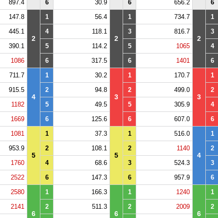
897.4
6
30.9
6
656.2
6
147.8
1
56.4
1
734.7
1
445.1
4
118.1
3
816.7
3
2
2
2
390.1
5
114.2
5
1065
4
1086
6
317.5
6
1401
6
711.7
1
30.2
1
170.7
1
915.5
2
94.8
2
499.0
2
4
3
3
1182
5
49.5
5
305.9
4
1669
6
125.6
6
607.0
6
1081
1
37.3
1
516.0
1
953.9
2
108.1
2
1140
2
5
5
4
1760
4
68.6
3
524.3
3
2522
6
147.3
6
957.9
6
2580
1
166.3
1
1240
1
2141
2
511.3
2
2009
2
6
6
6