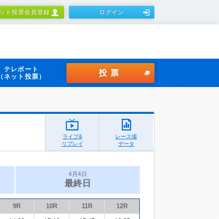
ット投票会員登録
ログイン
テレボート
投票
（ネット投票）
ライブ&
レース場
リプレイ
データ
4月4日
最終日
9R
10R
11R
12R