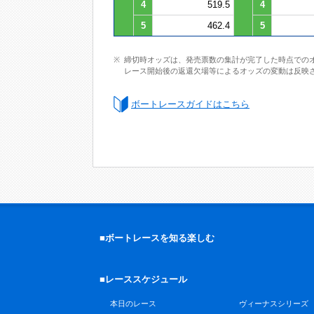
4
519.5
4
5
462.4
5
締切時オッズは、発売票数の集計が完了した時点での
レース開始後の返還欠場等によるオッズの変動は反映
ボートレースガイドはこちら
■ボートレースを知る楽しむ
■レーススケジュール
本日のレース
ヴィーナスシリーズ