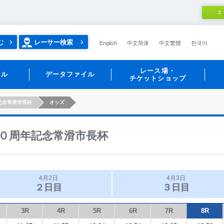
ネ
む
レーサー検索
English
中文简体
中文繁體
한국어
レース場・
ール
データファイル
チケットショップ
記念常滑市長杯
オッズ
０周年記念常滑市長杯
4月2日
4月3日
２日目
３日目
3R
4R
5R
6R
7R
8R