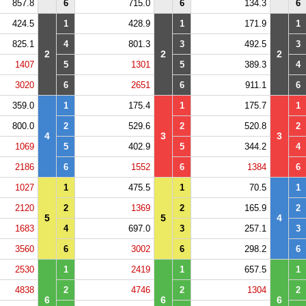
857.8
6
715.0
6
134.3
6
424.5
1
428.9
1
171.9
1
825.1
4
801.3
3
492.5
3
2
2
2
1407
5
1301
5
389.3
4
3020
6
2651
6
911.1
6
359.0
1
175.4
1
175.7
1
800.0
2
529.6
2
520.8
2
4
3
3
1069
5
402.9
5
344.2
4
2186
6
1552
6
1384
6
1027
1
475.5
1
70.5
1
2120
2
1369
2
165.9
2
5
5
4
1683
4
697.0
3
257.1
3
3560
6
3002
6
298.2
6
2530
1
2419
1
657.5
1
4838
2
4746
2
1304
2
6
6
6