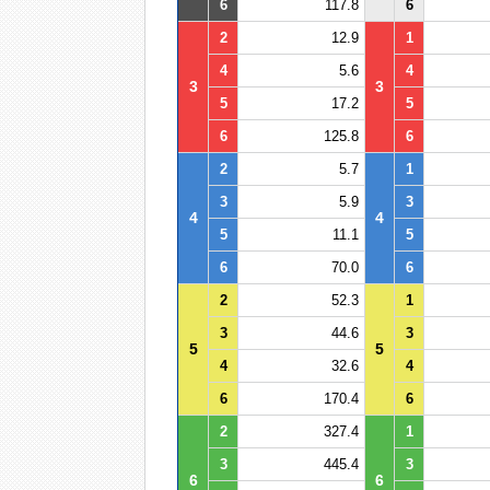
6
117.8
6
2
12.9
1
4
5.6
4
3
3
5
17.2
5
6
125.8
6
2
5.7
1
3
5.9
3
4
4
5
11.1
5
6
70.0
6
2
52.3
1
3
44.6
3
5
5
4
32.6
4
6
170.4
6
2
327.4
1
3
445.4
3
6
6