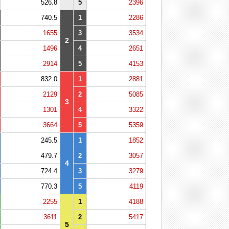
526.8
5
2396
740.5
1
2286
1655
3
3534
2
1496
4
2651
2914
5
4153
832.0
1
2881
2129
2
5085
3
1301
4
3322
3664
5
5359
245.5
1
1852
479.7
2
3057
4
724.4
3
3279
770.3
5
4119
2255
1
4188
3611
2
5417
5