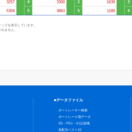
3257
4
3300
3
1639
3
5359
5
3863
5
1189
4
オッズを表示しています。
されません。
■データファイル
ボートレーサー検索
ボートレース場データ
SG・PG1・G1記録集
高配当ベスト10