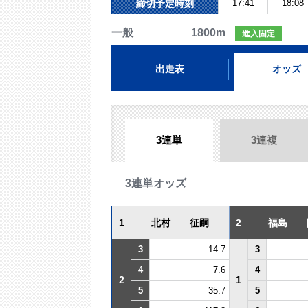
締切予定時刻
17:41
18:08
一般 1800m
進入固定
出走表
オッズ
3連単
3連複
3連単オッズ
1
北村 征嗣
2
福島 
3
14.7
3
4
7.6
4
2
1
5
35.7
5