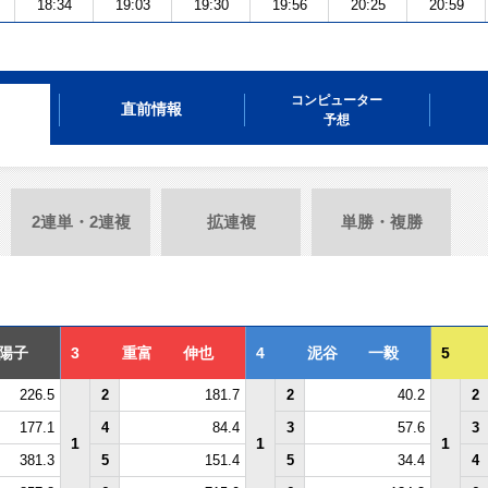
18:34
19:03
19:30
19:56
20:25
20:59
コンピューター
直前情報
予想
2連単・2連複
拡連複
単勝・複勝
陽子
3
重富 伸也
4
泥谷 一毅
5
226.5
2
181.7
2
40.2
2
177.1
4
84.4
3
57.6
3
1
1
1
381.3
5
151.4
5
34.4
4