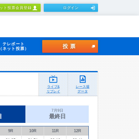
ット投票会員登録
ログイン
テレボート
投票
（ネット投票）
ライブ&
レース場
リプレイ
データ
7月9日
目
最終日
9R
10R
11R
12R