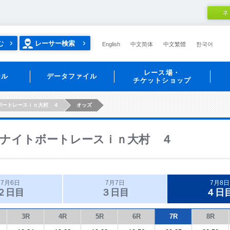
ネ
む
レーサー検索
English
中文简体
中文繁體
한국어
レース場・
ール
データファイル
チケットショップ
ボートレースｉｎ大村 ４
オッズ
ナイトボートレースｉｎ大村 ４
7月6日
7月7日
7月8日
２日目
３日目
４日
3R
4R
5R
6R
7R
8R