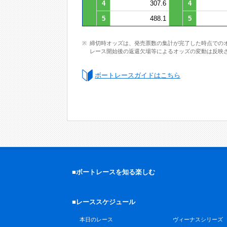
4
307.6
4
5
488.1
5
締切時オッズは、発売票数の集計が完了した時点での
レース開始後の返還欠場等によるオッズの変動は反映
ボートレースガイドはこちら
■ボートレースを知る楽しむ
■レーススケジュール
本日のレース
ヴィーナスシリーズ