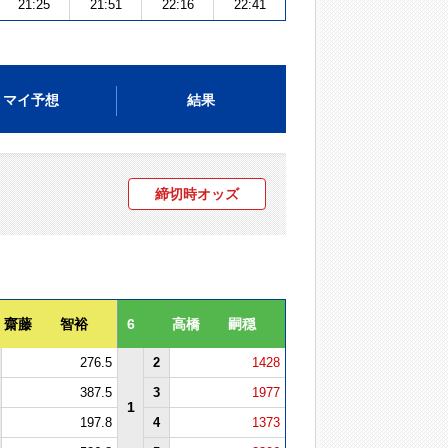
21:25
21:51
22:16
22:41
マイ予想
結果
締切時オッズ
齋藤 智裕
6
高橋 嗣穏
276.5
2
1428
387.5
3
1977
1
197.8
4
1373