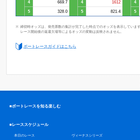
4
669.7
4
1612
4
5
328.0
5
821.4
5
締切時オッズは、発売票数の集計が完了した時点でのオッズを表示していま
レース開始後の返還欠場等によるオッズの変動は反映されません。
ボートレースガイドはこちら
■ボートレースを知る楽しむ
■レーススケジュール
本日のレース
ヴィーナスシリーズ