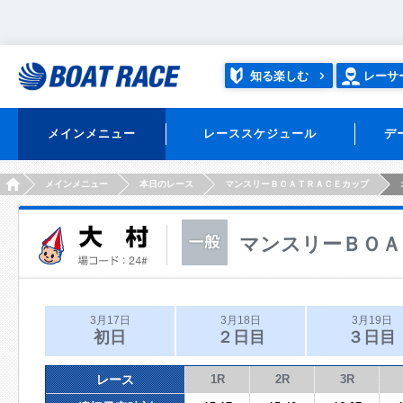
知る楽しむ
レーサ
メインメニュー
レーススケジュール
デ
HOME
メインメニュー
本日のレース
マンスリーＢＯＡＴＲＡＣＥカップ
マンスリーＢＯＡ
3月17日
3月18日
3月19日
初日
２日目
３日目
レース
1R
2R
3R