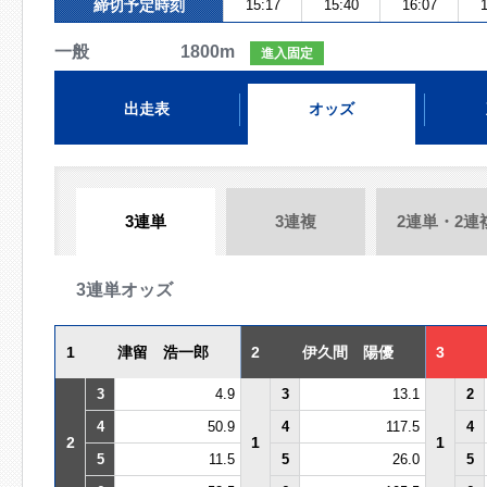
締切予定時刻
15:17
15:40
16:07
1
一般 1800m
進入固定
出走表
オッズ
3連単
3連複
2連単・2連
3連単オッズ
1
津留 浩一郎
2
伊久間 陽優
3
3
4.9
3
13.1
2
4
50.9
4
117.5
4
2
1
1
5
11.5
5
26.0
5