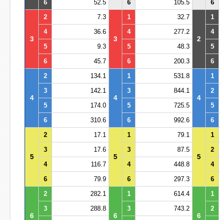
6
52.5
6
105.5
6
2
7.3
1
32.7
1
4
36.6
4
277.2
4
3
3
2
5
9.3
5
48.3
5
6
45.7
6
200.3
6
2
134.1
1
531.8
1
3
142.1
3
844.1
2
4
4
4
5
174.0
5
725.5
5
6
310.6
6
992.6
6
2
17.1
1
79.1
1
3
17.6
3
87.5
2
5
5
5
4
116.7
4
448.8
4
6
79.9
6
297.3
6
2
282.1
1
614.4
1
3
288.8
3
743.2
2
6
6
6