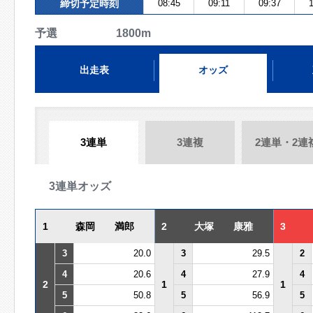
締切予定時刻
08:45
09:11
09:37
1
予選 1800m
出走表
オッズ
3連単
3連複
2連単・2連
3連単オッズ
1
森岡 満郎
2
大塚 康雅
3
3
20.0
3
29.5
2
4
20.6
4
27.9
4
2
1
1
5
50.8
5
56.9
5