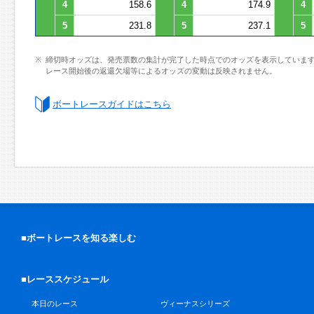
4
158.6
4
174.9
4
5
231.8
5
237.1
5
締切時オッズは、発売票数の集計が完了した時点でのオッズを表示していま
レース開始後の返還欠場等によるオッズの変動は反映されません。
ボートレースガイドはこちら
■ボートレースを知る楽しむ
■レーススケジュール
本日のレース
ヴィーナスシリーズ