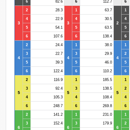
6
82.6
6
112.7
6
2
28.3
1
63.7
1
4
22.9
4
30.5
4
3
3
2
5
54.1
5
63.5
5
6
107.6
6
138.4
6
2
24.4
1
38.0
1
3
22.7
3
29.9
2
4
4
4
5
39.3
5
46.0
5
6
122.4
6
110.2
6
2
116.9
1
185.5
1
3
92.4
3
138.5
2
5
5
5
4
105.3
4
108.4
4
6
248.7
6
269.8
6
2
141.2
1
231.0
1
3
152.4
3
179.9
2
6
6
6