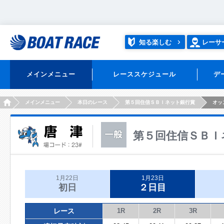
知る楽しむ
レーサ
メインメニュー
レーススケジュール
デ
HOME
メインメニュー
本日のレース
第５回住信ＳＢＩネット銀行賞
オッ
第５回住信ＳＢＩ
1月22日
1月23日
初日
２日目
レース
1R
2R
3R