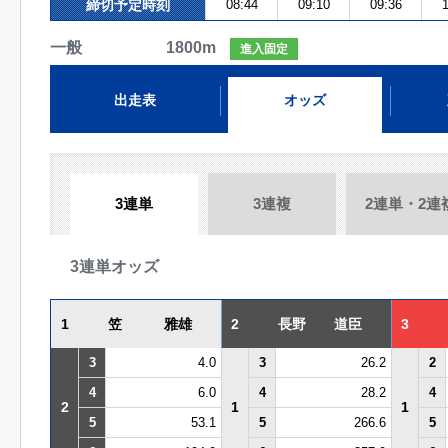
締切予定時刻
08:44
09:10
09:36
1
一般 1800m
進入固定
出走表
オッズ
3連単
3連複
2連単・2連
3連単オッズ
1
笠 雅雄
2
長野 道臣
3
3
4.0
3
26.2
2
4
6.0
4
28.2
4
2
1
1
5
53.1
5
266.6
5