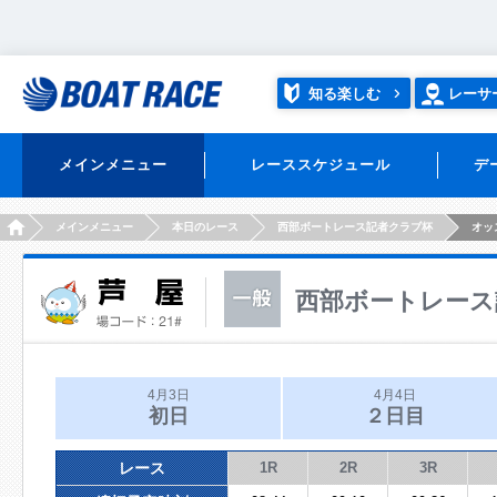
知る楽しむ
レーサ
メインメニュー
レーススケジュール
デ
HOME
メインメニュー
本日のレース
西部ボートレース記者クラブ杯
オッ
西部ボートレース
4月3日
4月4日
初日
２日目
レース
1R
2R
3R