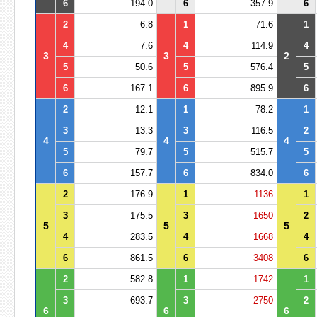
6
194.0
6
357.9
6
2
6.8
1
71.6
1
4
7.6
4
114.9
4
3
3
2
5
50.6
5
576.4
5
6
167.1
6
895.9
6
2
12.1
1
78.2
1
3
13.3
3
116.5
2
4
4
4
5
79.7
5
515.7
5
6
157.7
6
834.0
6
2
176.9
1
1136
1
3
175.5
3
1650
2
5
5
5
4
283.5
4
1668
4
6
861.5
6
3408
6
2
582.8
1
1742
1
3
693.7
3
2750
2
6
6
6