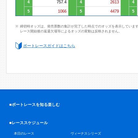
4
757.4
4
2613
4
5
1066
5
4479
5
締切時オッズは、発売票数の集計が完了した時点でのオッズを表示していま
レース開始後の返還欠場等によるオッズの変動は反映されません。
ボートレースガイドはこちら
■ボートレースを知る楽しむ
■レーススケジュール
本日のレース
ヴィーナスシリーズ